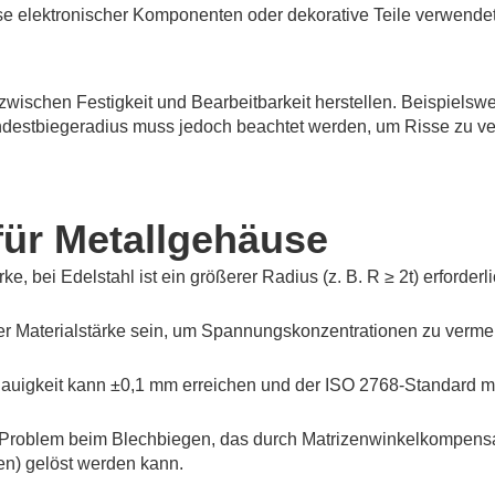
se elektronischer Komponenten oder dekorative Teile verwendet
zwischen Festigkeit und Bearbeitbarkeit herstellen. Beispielswe
indestbiegeradius muss jedoch beachtet werden, um Risse zu v
für Metallgehäuse
e, bei Edelstahl ist ein größerer Radius (z. B. R ≥ 2t) erforder
r Materialstärke sein, um Spannungskonzentrationen zu vermei
nauigkeit kann ±0,1 mm erreichen und der ISO 2768-Standard m
Problem beim Blechbiegen, das durch Matrizenwinkelkompensat
en) gelöst werden kann.