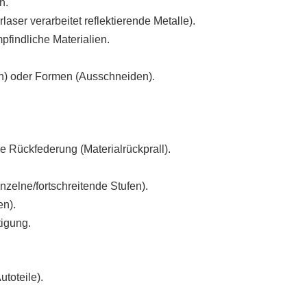
n.
ser verarbeitet reflektierende Metalle).
findliche Materialien.
n) oder Formen (Ausschneiden).
e Rückfederung (Materialrückprall).
zelne/fortschreitende Stufen).
en).
tigung.
toteile).