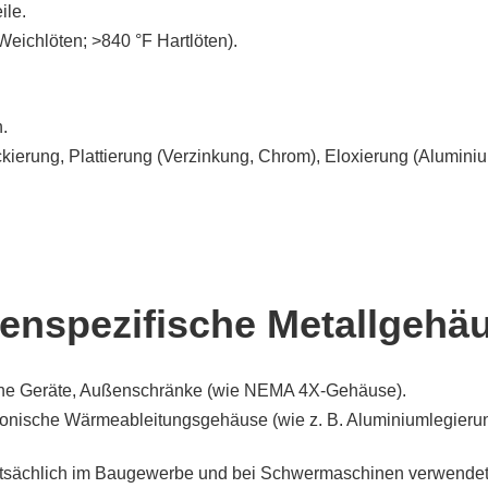
ile.
eichlöten; >840 °F Hartlöten).
.
ierung, Plattierung (Verzinkung, Chrom), Eloxierung (Aluminiu
denspezifische Metallgehä
ische Geräte, Außenschränke (wie NEMA 4X-Gehäuse).
tronische Wärmeableitungsgehäuse (wie z. B. Aluminiumlegierun
auptsächlich im Baugewerbe und bei Schwermaschinen verwendet