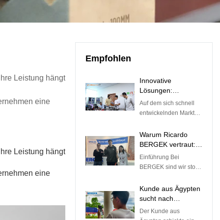
Empfohlen
hre Leistung hängt
Innovative
Lösungen:
Partnerschaft mit
ternehmen eine
Auf dem sich schnell
BERGEK für
entwickelnden Markt
kundenspezifische
von heute kann die
Fertigungsqualität
Suche nach dem
Warum Ricardo
perfekten
BERGEK vertraut:
hre Leistung hängt
kundenspezifischen
Eine Geschichte
Einführung Bei
Fertigungspartner zur
von Präzision,
BERGEK sind wir stolz
Verwirklichung Ihrer
ternehmen eine
Geduld und
darauf, mehr als nur
Produktideen eine
hervorragenden
ein Unternehmen für
Kunde aus Ägypten
entmutigende Aufgabe
Ergebnissen
CNC-Bearbeitung,
sucht nach
sein. Mit dem richtigen
Blechbearbeitung und
Blechbearbeitung
Fachwissen und den
Der Kunde aus
Kunststoffspritzguss zu