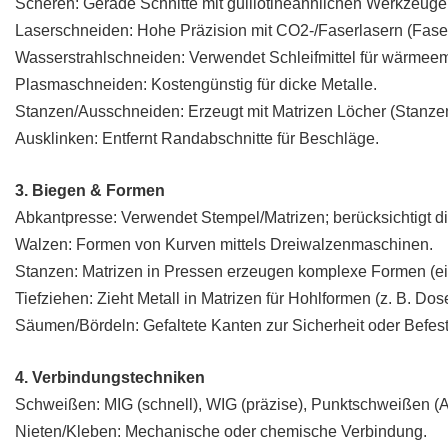
Scheren: Gerade Schnitte mit guillotineähnlichen Werkzeuge
Laserschneiden: Hohe Präzision mit CO2-/Faserlasern (Faserla
Wasserstrahlschneiden: Verwendet Schleifmittel für wärmeemp
Plasmaschneiden: Kostengünstig für dicke Metalle.
Stanzen/Ausschneiden: Erzeugt mit Matrizen Löcher (Stanze
Ausklinken: Entfernt Randabschnitte für Beschläge.
3. Biegen & Formen
Abkantpresse: Verwendet Stempel/Matrizen; berücksichtigt di
Walzen: Formen von Kurven mittels Dreiwalzenmaschinen.
Stanzen: Matrizen in Pressen erzeugen komplexe Formen (ein
Tiefziehen: Zieht Metall in Matrizen für Hohlformen (z. B. Dos
Säumen/Bördeln: Gefaltete Kanten zur Sicherheit oder Befes
4. Verbindungstechniken
Schweißen: MIG (schnell), WIG (präzise), Punktschweißen (Au
Nieten/Kleben: Mechanische oder chemische Verbindung.