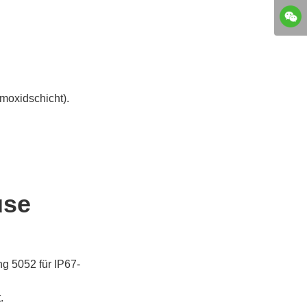
moxidschicht).
use
g 5052 für IP67-
.