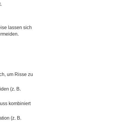
.
ise lassen sich
ermeiden.
lich, um Risse zu
den (z. B.
uss kombiniert
ion (z. B.