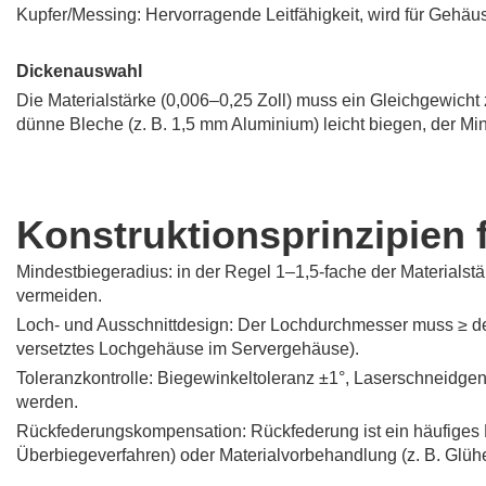
Kupfer/Messing: Hervorragende Leitfähigkeit, wird für Gehäu
Dickenauswahl
Die Materialstärke (0,006–0,25 Zoll) muss ein Gleichgewicht 
dünne Bleche (z. B. 1,5 mm Aluminium) leicht biegen, der M
Konstruktionsprinzipien 
Mindestbiegeradius: in der Regel 1–1,5-fache der Materialstärk
vermeiden.
Loch- und Ausschnittdesign: Der Lochdurchmesser muss ≥ de
versetztes Lochgehäuse im Servergehäuse).
Toleranzkontrolle: Biegewinkeltoleranz ±1°, Laserschneidge
werden.
Rückfederungskompensation: Rückfederung ist ein häufiges 
Überbiegeverfahren) oder Materialvorbehandlung (z. B. Glüh