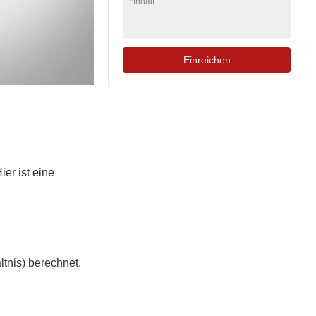
*
Inhalt
Einreichen
er ist eine
tnis) berechnet.