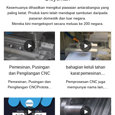
Kesemuanya dihasilkan mengikut piawaian antarabangsa yang
paling ketat. Produk kami telah mendapat sambutan daripada
pasaran domestik dan luar negara.
Mereka kini mengeksport secara meluas ke 200 negara.
Pemesinan, Pusingan
bahagian keluli tahan
dan Pengilangan CNC
karat pemesinan
szBERGEK-CNC
Pemesinan, Pusingan dan
Pemprosesan CNC juga
Pengilangan CNCPrototaip
mempunyai nama lain,
CNC Milled dan Bahagian
seperti pemprosesan alat
PengeluaranPrototaip dan
mesin CNC, gong komputer,
Bahagian Pengeluaran
dan dipanggil pusat
CNC?
pemprosesan CNC, kerja
utama adalah untuk