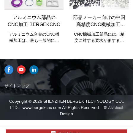
ついて説明します。これら
分野は何ですか？
の知識のポイントを知って
いると、プラスチック製品
アルミニウム部品の
部品メーカー向けの中国
にオイルを注入すると、よ
CNC加工-BERGEKCNC
高精度CNC機械加工-
りスムーズになると思いま
BergekCNC
す。
アルミニウム合金のCNC機
CNC機械加工部品には、精
械加工は、最も一般的に使
度に対する要求がますます
用される材料削減技術で
高まっています。高精度
す。このタイプの製造で
CNC機械加工部品には、材
は、さまざまなタイプの切
料の無駄が少なく、エラー
削工具を使用して固体材料
が少なく、部品の品質が一
から材料を排出し、コンピ
貫している、ワークフロー
ューター支援設計モデルに
が改善されている、所要時
基づいて部品を作成しま
間が短縮されている、生産
サイトマップ
す。
サイクルが速い、プロトタ
イプのテストが簡単である
Copyright © 2026 SHENZHEN BERGEK TECHNOLOGY CO.,
など、いくつかの利点があ
LTD. - www.bergekcnc.com All Rights Reserved.
ります。
Design