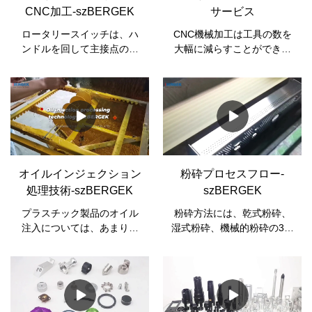
ます。単一の処理で強力な
CNC加工-szBERGEK
サービス
技術サポートが提供される
ため、金型の使用が削減さ
ロータリースイッチは、ハ
CNC機械加工は工具の数を
れます。
ンドルを回して主接点のオ
大幅に減らすことができ、
ン/オフを制御するスイッチ
複雑な形状の部品を加工す
の一種です。また、ロータ
るのに複雑な工具は必要あ
リースイッチの構造には、
りません。部品の形状やサ
単極ユニット構造と多極多
イズを変更したい場合は、
位置構造の2種類がありま
部品の加工手順を変更する
す。モノポールユニット回
だけで、新製品の開発や変
転スイッチは、アプリケー
更に適用されます。 CNC加
ションで回転シャフトポテ
工品質の安定性、高い加工
オイルインジェクション
粉砕プロセスフロー-
ンショメータとともに使用
精度、高い繰り返し精度、
処理技術-szBERGEK
szBERGEK
されることが多く、マルチ
多くの品種、少量のバッチ
ポールマルチポジション回
生産条件で、CNC加工はよ
プラスチック製品のオイル
粉砕方法には、乾式粉砕、
転スイッチは、主に動作状
り高い生産効率を持ち、生
注入については、あまりよ
湿式粉砕、機械的粉砕の3つ
態ラインの切り替えに使用
産準備、工作機械の調整、
く知らないはずです。本
があります。
されます。
およびプロセス検査時間を
日、オイルインジェクショ
短縮できます。良い、切断
ンファクトリーがオイルイ
量と切断時間を短縮しま
ンジェクションの処理プロ
す。では、CNC機械加工に
セスと操作上の注意事項に
関係するアプリケーション