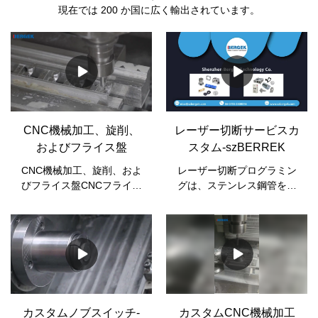
現在では 200 か国に広く輸出されています。
CNC機械加工、旋削、
レーザー切断サービスカ
およびフライス盤
スタム-szBERREK
CNC機械加工、旋削、およ
レーザー切断プログラミン
びフライス盤CNCフライス
グは、ステンレス鋼管を何
盤のプロトタイプと製造部
でも切断できます。完璧な
品CNCターンドプロトタイ
切断レーザーは、あらゆる
プと生産部品？
方向に向けることができま
す。コンピュータープログ
ラミングにより、レーザー
チューブ切断ツールの形状
に応じて迅速かつ柔軟に変
更でき、柔軟性が高くなり
カスタムノブスイッチ-
カスタムCNC機械加工