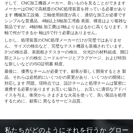
そして、CNC加工機器メーカー、良いものを見ることができます
メーカーはCNCで高精度のCNC処理装置を持っている必要があり
ます 機械加工設備、三軸使用頻度が高く、適切な加工が必要です
シンプルな普通品、4軸以上5軸加工湾曲 表面、構造はより複雑な
製品ですが、4軸5軸 加工費は3軸よりもはるかに高くなります。3
軸で何ができるか 軸は5で行う必要はありません。
しかし、処理装置のCNC処理メーカーだけが完璧ではありませ
ん。 サイズの検出など、完璧なテスト機器も装備されています。
3つの検出器、表面粗さテスターの検出、 分光計の材料組成、開口
部とスレッドの検出 ニードルゲージとプラグゲージ、および特別
な新しいなどのISO証明書 精度。
最後に、優秀なチームが必要です。顧客が新しく開発するとき 製
品、それらは必然的にいくつかの変更があり、いくつかの開発に
対応します 問題。現時点では、設計チームと処理チームは緊密に
連携する必要があります お互いに協力し、お互いに適切なアドバ
イスを与え、衝突から さまざまな火花を使って、良い製品を処理
するために、顧客に 異なるサービス品質。
私たちがどのようにそれを行うか グロー