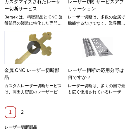
カスタマイズされたレーザ
レーザー切断サービスアプ
しています。また、Bergek
ー切断サービス
リケーション
CNCには、顧客が予想外の利益
を獲得し、多額の費用を節約す
Bergek は、精密部品と CNC 旋
レーザー切断は、多数の金属で
るのに確実に役立ついくつかの
盤部品の製造に特化した専門的
機能するだけでなく、業界間で
優れた機能があります。
なレーザー切断サービスを提供
一般的なツールです。レーザー
しており、長年の経験がありま
カットサービスは、機械加工よ
す。当社の製品は、自動車、時
りもきれいで滑らかでタイトな
計、工具部品、ICD、および電
カットを得ることができます.機
気用途で広く使用されていま
械加工と同様に、コンピュータ
す。
ーによってプログラムおよびガ
イドすることもできます。つま
金属 CNC レーザー切断部
レーザー切断の応用分野は
り、レーザー切断機は、自動
品
何ですか？
車、コンピューター、およびそ
の他の業界向けの多数の金属部
カスタムレーザー切断サービス
レーザー切断は、多くの国で最
品を自動的に作成できます。
は、高出力密度のレーザービー
も広く使用されているレーザー
ム照射を使用して材料を切断す
処理技術であり、海外の多くの
ることで、材料を気化温度まで
分野で、たとえば、自動車製造
急速に加熱し、蒸発させて穴を
業や工作機械製造業は、レーザ
1
2
形成し、材料上のビームの移動
ー切断を使用して板金部品を処
により、穴の連続形成幅が非常
理しています。
レーザー切断部品
に狭いスリット、材料の切断を