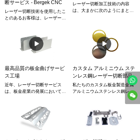
断サービス - Bergek CNC
レーザー切断加工技術の内容
は、大まかに次のようにまとめ
レーザー切断技術を使用したこ
ることができます。レーザー穴
とのあるお客様は、レーザー切
あけなどのレーザー除去。レー
断加工技術が、アクセサリーの
ザー接続;金属レーザー溶接機な
表面にレーザー光線を使用して
ど。レーザー焼入れおよび焼き
連続的な動きを実現する一種で
戻し処理などのレーザー表面改
あることを知っています。 、そ
質材料 (レーザー硬化プライマ
の切断能力密度は良好であり、
ー、レーザー再溶解、レーザー
また非常に大きいです。
クラッディング);レーザー焼
最高品質の板金曲げサービ
カスタム アルミニウム ステ
成、ポリマー材料のレーザー調
ス工場
ンレス鋼レーザー切断部品
製など、新素材のレーザー生産
と製造。
近年、レーザー切断サービス
私たちのカスタム板金製造金属
は、板金産業の発展においてま
アルミニウムステンレス鋼レー
すます重要になってきていま
ザー切断部品cnc曲げ溶接レー
す。切断プロセスには、6つの
ザー切断サービスは、複数のテ
実用的な機能があり、これらの
ストを経て、関連する認可され
実用的な機能により、レーザー
た輸入品を取得しました& 輸出
切断の処理効率と切断性能が大
認証。合理的に設計された構造
幅に向上します。
と外観を持ち、多くの注目を集
め、業界でもトレンドをリード