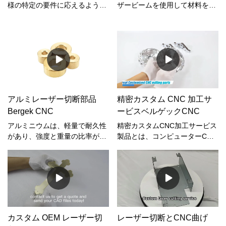
様の特定の要件に応えるように
ザービームを使用して材料を高
設計された、最先端のカスタム
精度で切断または彫刻する製造
レーザー切断パーツをご紹介し
プロセスです。レーザー ビーム
ます。高度なレーザー技術を自
は、一連のミラーとレンズを介
由に活用できるため、当社はお
して高強度の光ビームを集束さ
客様の製造およびクリエイティ
せ、エネルギーを小さな集束ス
ブなニーズを満たす、さまざま
ポットに集中させることによっ
なカスタマイズされたソリュー
て生成されます。次に、このス
ションを提供します。
ポットが材料に向けられ、そこ
アルミレーザー切断部品
精密カスタム CNC 加工サ
で材料が溶融または蒸発して正
Bergek CNC
ービスベルゲックCNC
確なカットが作成されます。
アルミニウムは、軽量で耐久性
精密カスタムCNC加工サービス
があり、強度と重量の比率が高
製品とは、コンピューターCNC
いため、世界で最も広く使用さ
加工によって製造された高品質
れている金属の 1 つです。その
で正確な製品を指します。この
ため、多くの産業用途で選択さ
製造方法では、コンピュータ制
れる材料です。レーザー切断
御の機械を使用して、金属、プ
は、航空宇宙から自動車など、
ラスチック、複合材料などのさ
さまざまな産業の部品にアルミ
まざまな材料から部品やコンポ
ニウムを成形するための用途が
ーネントを作成します。
カスタム OEM レーザー切
レーザー切断とCNC曲げ
広く正確な方法です。