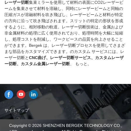
レーザー切断
集束ミラーを使用して材料の表面にCO2レーザービ
完了し、レーザー切断部品やそ
ームを集束させて材料を溶融し、同時にレーザービームと同軸の
の他のサービスをカスタマイズ
圧縮ガスが溶融材料を吹き飛ばし、レーザービームと材料が特定
できます。
の方向に沿って吹き飛ばされます。スリットの特定の形状を形成
するように、相対移動の軌道。レーザー切断技術は、金属および
非金属材料の処理に広く使用されており、処理時間を大幅に短縮
し、処理コストを削減し、ワークピースの品質を向上させること
ができます。Bergek は、レーザー切断プロセスを使用してさまざ
まな部品をカスタマイズできます。のカスタム サービスには、レ
ーザー切断と
CNC曲げ、レーザー切断サービス、カスタムレーザ
ー切断、カスタム金属レーザー切断
、 もっと。
サイトマップ
Copyright © 2026 SHENZHEN BERGEK TECHNOLOGY CO.,