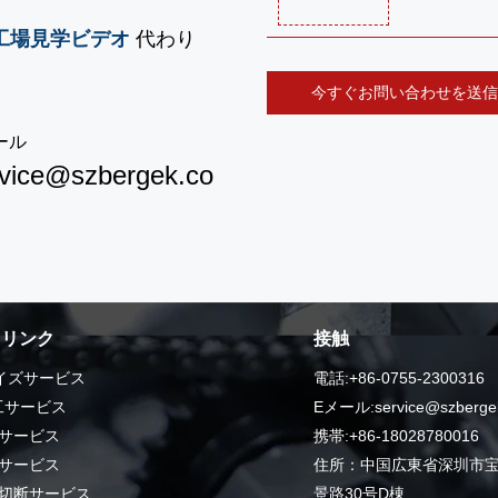
工場見学ビデオ
代わり
今すぐお問い合わせを送信
ール
rvice@szbergek.co
クリンク
接触
イズサービス
電話:+86-0755-2300316
工サービス
Eメール:service@szberge
サービス
携帯:+86-18028780016
サービス
住所：中国広東省深圳市
切断サービス
景路30号D棟