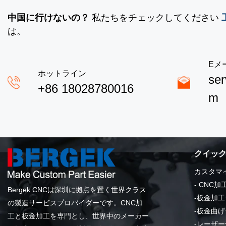
中国に行けないの？
私たちをチェックしてください
は。
Eメ
ホットライン
se
+86 18028780016
m
クイッ
カスタマ
-
CNC加
Bergek CNCは深圳に拠点を置く世界クラス
-
板金加工
の製造サービスプロバイダーです。CNC加
-
板金曲げ
工と板金加工を専門とし、世界中のメーカー
-
レーザー