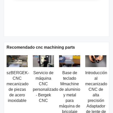
Recomendado cnc machining parts
szBERGEK-
Servicio de
Base de
Introducción
CNC
máquina
teclado
al
mecanizado
CNC
Mmachine
mecanizado
de piezas
personalizado
de aluminio
CNC de
de acero
- Bergek
y metal
alta
inoxidable
CNC
para
precisión
máquina de
Adaptador
bricolaje
de lente de