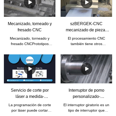
Mecanizado, torneado y
szBERGEK-CNC
fresado CNC
mecanizado de piezas
de acero inoxidable
Mecanizado, torneado y
El procesamiento CNC
fresado CNCPrototipos
también tiene otros
fresados ​​por CNC y piezas
nombres, como
de producción¿Prototipos
procesamiento de
torneados CNC y piezas de
máquinas herramienta
producción?
CNC, gongs de
computadora y llamado
centro de procesamiento
CNC, el trabajo principal es
compilar procedimientos de
Servicio de corte por
Interruptor de pomo
procesamiento, el trabajo
láser a medida-
personalizado-
manual original en
szBERREK
Mecanizado CNC-
programación de
La programación de corte
El interruptor giratorio es un
szBERGEK
computadora. Es una
por láser puede cortar
tipo de interruptor que
especie de máquina
tubos de acero inoxidable
controla el encendido y