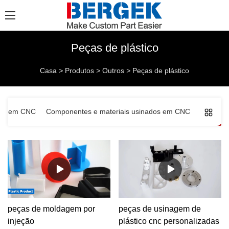
Peças de plástico
Casa
>
Produtos
>
Outros
>
Peças de plástico
inagem CNC
Componentes e materiais usinados em CNC
Outros
peças de moldagem por
peças de usinagem de
injeção
plástico cnc personalizadas