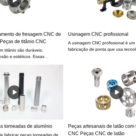
amento de fresagem CNC de
Usinagem CNC profissional
l Peças de titânio CNC
A usinagem CNC profissional é um
fabricação de ponta que usa tecnol
 titânio são duráveis,
controle numérico computadorizad
rosão e estéticos. Essas
produzir peças precisas e complex
conferem aplicações em diversos
máquinas CNC são capazes de exe
movimentos altamente precisos e re
permitindo a produção de peças co
apertadas e formas intrincadas.
s torneadas de alumínio
Peças artesanais de latão com
CNC Peças CNC de latão
e fabricar peças torneadas de