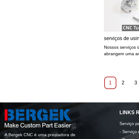
preferencial para
componentes confiá
serviços de us
Nossos serviços 
abrangem uma am
incluindo torneam
retificação. Se vo
complexas, protó
produção, temos 
1
2
3
para fornecer res
sempre.
LINKS 
Serviço p
-
Serviço
A Bergek CNC é uma prestadora de