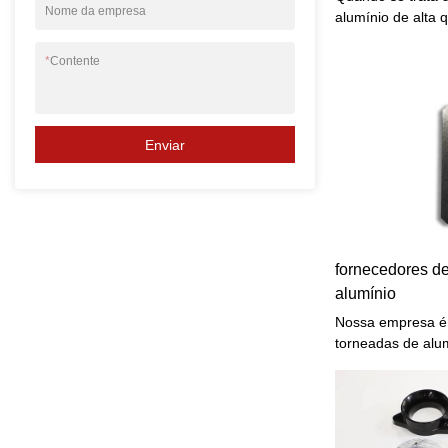
Nome da empresa
alumínio de alta 
fornecedor certo 
demanda por com
*
Contente
precisão, é essen
fábrica respeitáv
de alto nível.
Enviar
fornecedores d
alumínio
Nossa empresa é 
torneadas de alu
de alta qualidad
setores. Nossa ex
entrega de peças
engenharia de pre