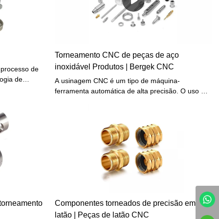
Torneamento CNC de peças de aço
inoxidável Produtos | Bergek CNC
 processo de
ogia de
A usinagem CNC é um tipo de máquina-
o (CNC) para
ferramenta automática de alta precisão. O uso de
as. As
máquinas-ferramentas CNC pode melhorar a
cutar
eficiência do processamento, criar mais valor e
petíveis,
eliminar a tecnologia de processamento inverso.
m tolerâncias
O processo dos tornos CNC é semelhante ao dos
tornos comuns. Então, quais são as vantagens e
características do processamento do torno CNC?
 torneamento
Componentes torneados de precisão em
latão | Peças de latão CNC