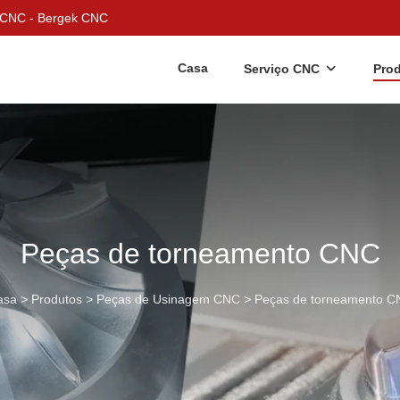
m CNC - Bergek CNC
Casa
Serviço CNC
Pro
Peças de torneamento CNC
asa
>
Produtos
>
Peças de Usinagem CNC
>
Peças de torneamento C