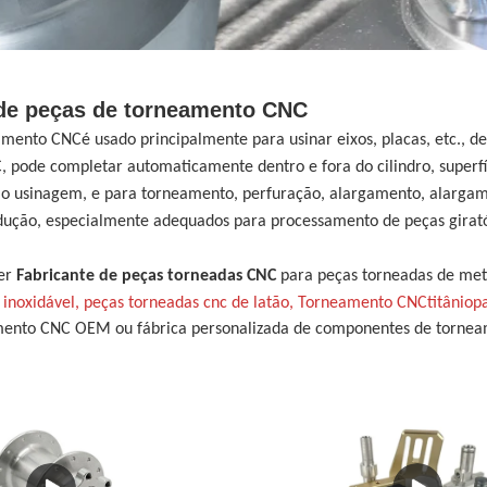
 de peças de torneamento CNC
eamento CNC
é usado principalmente para usinar eixos, placas, etc.,
 pode completar automaticamente dentro e fora do cilindro, superfíc
mo usinagem, e para torneamento, perfuração, alargamento, alarga
odução, especialmente adequados para processamento de peças girat
der
Fabricante de peças torneadas CNC
para peças torneadas de meta
 inoxidável, peças torneadas cnc de latão,
Torneamento CNC
t
itânio
p
mento CNC OEM ou fábrica personalizada de componentes de torneam