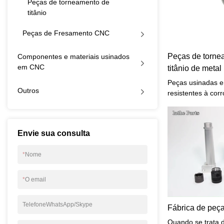
Peças de torneamento de
titânio
Peças de Fresamento CNC
Peças de torne
Componentes e materiais usinados
em CNC
titânio de meta
Peças usinadas em
Outros
resistentes à cor
qualidades lhes 
setores.
Envie sua consulta
*
Nome
*
O email
TelefoneWhatsApp/Skype
Fábrica de peça
Quando se trata d