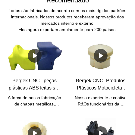
Recomendado
Todos são fabricados de acordo com os mais rígidos padrões
internacionais. Nossos produtos receberam aprovação dos
mercados interno e externo.
Eles agora exportam amplamente para 200 países.
Bergek CNC - peças
Bergek CNC -Produtos
plásticas ABS feitas sob
Plásticos Motocicletas
encomenda
Peças Sobressalentes
A força de nossa fabricação
Nosso experiente e criativo
componentes de plástico
de chapas metálicas,
R&Os funcionários da D
Peças plásticas
usinagem CNC, fresagem
têm trabalhado
CNC, torneamento CNC,
continuamente para
dobra de chapas metálicas,
atualizar e desenvolver
estampagem, soldagem e
tecnologias. Graças à