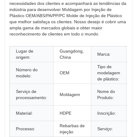
necessidades dos clientes e acompanhará as tendências da
indústria para desenvolver Moldagem por Injeção de
Plástico OEM/ABS/PA/PP/PC Molde de Injeção de Plástico
que melhor satisfaça os clientes. Nosso desejo é cobrir uma
ampla gama de mercados globais e obter maior
reconhecimento de clientes em todo o mundo.
Lugar de
Guangdong,
Marca:
Pe
origem:
China
Tipo de
Número do
OEM
modelagem
in
modelo:
de plástico:
P
Serviço de
Nome do
Moldagem
in
processamento:
Produto:
pl
A
Material:
HDPE
Inscrição:
U
Rebarbas de
Pe
Processo:
Serviço:
injeção
O