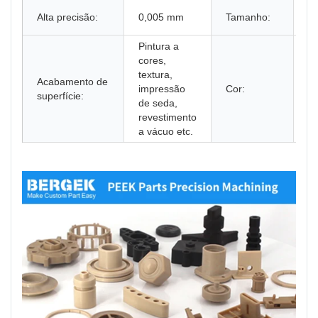
P
Alta precisão:
0,005 mm
Tamanho:
cl
Pintura a
cores,
textura,
Acabamento de
C
impressão
Cor:
superfície:
c
de seda,
revestimento
a vácuo etc.