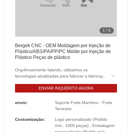
1
/
6
Bergek CNC - OEM Moldagem por Injeção de
Plástico/ABS/PA/PP/PC Molde por Injeção de
Plástico Peças de plástico
Orgulhosamente falando, utilizamos as
tecnologias atualizadas para fabricar a fabricação
de chapas metálicas, usinagem CNC, fresagem
ENVIAR INQUÉRITO AGORA
CNC, torneamento CNC, dobra de chapas
metálicas, estampagem, soldagem, peças
metálicas personalizadas. No(s) campo(s) de
envio:
Suporte Frete Marítimo · Frete
Outros Produtos Plásticos, é amplamente
Terrestre
utilizado e altamente aceito.
Costumização:
Logo personalizado (Pedido
mín.: 1000 peças) , Embalagem
personalizada (Pedido mín.: