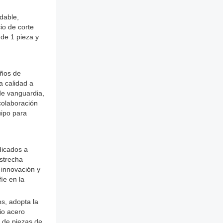
dable,
io de corte
 de 1 pieza y
años de
a calidad a
de vanguardia,
colaboración
uipo para
dicados a
estrecha
 innovación y
íe en la
s, adopta la
io acero
o de piezas de