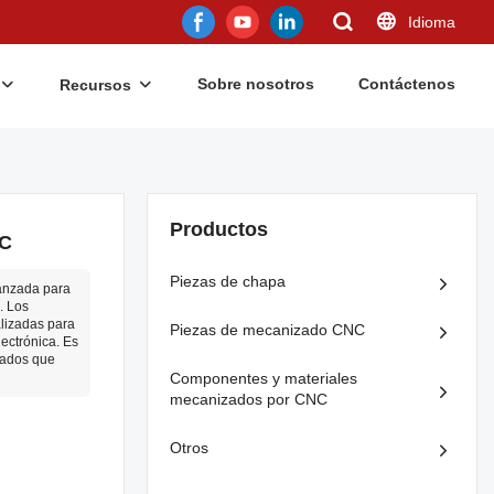
Idioma
Sobre nosotros
Contáctenos
Recursos
Productos
NC
Piezas de chapa
vanzada para
. Los
alizadas para
Piezas de mecanizado CNC
lectrónica. Es
cados que
Componentes y materiales
mecanizados por CNC
Otros