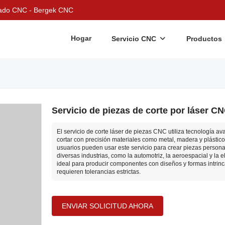
nizado CNC - Bergek CNC
Hogar
Servicio CNC
Productos
Servicio de piezas de corte por láser C
El servicio de corte láser de piezas CNC utiliza tecnología a
cortar con precisión materiales como metal, madera y plástico
usuarios pueden usar este servicio para crear piezas person
diversas industrias, como la automotriz, la aeroespacial y la e
ideal para producir componentes con diseños y formas intrin
requieren tolerancias estrictas.
ENVIAR SOLICITUD AHORA