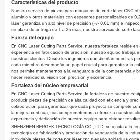
Características del producto
Nuestro servicio de piezas para máquinas de corte láser CNC ofre
aluminio y otros materiales con espesores personalizables de 0,2 
láser garantiza un alto nivel de precisión (+/- 0,01 mm) e inspec
un plazo de entrega de 1 a 25 días, nuestro servicio de corte lá
Fuerza del equipo
En CNC Laser Cutting Parts Service, nuestra fortaleza reside en
experiencia en fabricación de precisión, nuestro equipo trabaja 
nuestros clientes. Desde los ingenieros que diseñan nuestras p
cada miembro desempeña un papel crucial para garantizar la cali
nos permite mantenernos a la vanguardia de la competencia y brin
hacer realidad su visión con precisión y excelencia.
Fortaleza del núcleo empresarial
En CNC Laser Cutting Parts Service, la fortaleza de nuestro equ
producir piezas de precisión de alta calidad con eficiencia y pre
colaboración para garantizar que cada proyecto se complete con 
la mejora continua, nos comprometemos a ofrecer a nuestros clie
experiencia y dedicación de nuestro equipo para obtener result
SHENZHEN BERGEK TECNOLOGÍA CO., LTD. se ajusta a la tendencia
tecnología de fabricación y producción de vanguardia de la indus
inoxidable piezas de corte por láser cnc plegado soldadura corte 