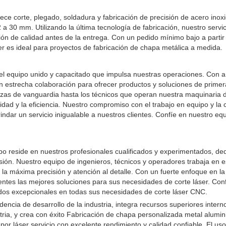
ce corte, plegado, soldadura y fabricación de precisión de acero inoxi
a 30 mm. Utilizando la última tecnología de fabricación, nuestro servic
ción de calidad antes de la entrega. Con un pedido mínimo bajo a partir
ser es ideal para proyectos de fabricación de chapa metálica a medida.
 el equipo unido y capacitado que impulsa nuestras operaciones. Con 
en estrecha colaboración para ofrecer productos y soluciones de primer
iezas de vanguardia hasta los técnicos que operan nuestra maquinaria 
dad y la eficiencia. Nuestro compromiso con el trabajo en equipo y la 
dar un servicio inigualable a nuestros clientes. Confíe en nuestro eq
ipo reside en nuestros profesionales cualificados y experimentados, de
cisión. Nuestro equipo de ingenieros, técnicos y operadores trabaja en 
la máxima precisión y atención al detalle. Con un fuerte enfoque en la
ntes las mejores soluciones para sus necesidades de corte láser. Conf
ados excepcionales en todas sus necesidades de corte láser CNC.
 de desarrollo de la industria, integra recursos superiores interno
tria, y crea con éxito Fabricación de chapa personalizada metal alumin
por láser servicio con excelente rendimiento y calidad confiable. El us