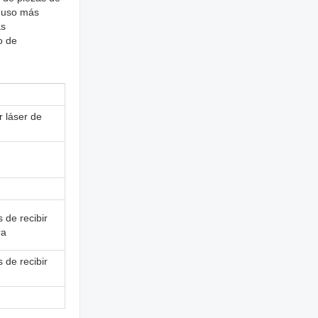
n uso más
as
o de
r láser de
 de recibir
ra
 de recibir