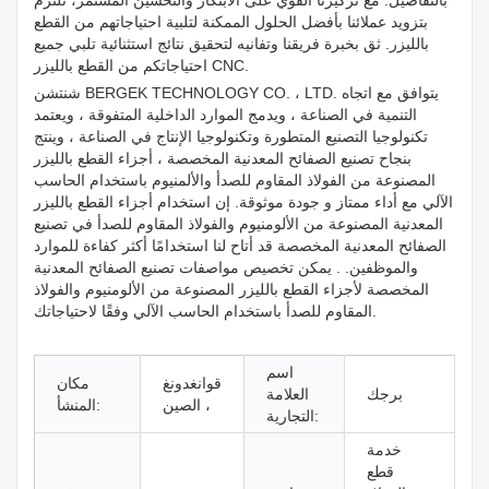
بالتفاصيل. مع تركيزنا القوي على الابتكار والتحسين المستمر، نلتزم
بتزويد عملائنا بأفضل الحلول الممكنة لتلبية احتياجاتهم من القطع
بالليزر. ثق بخبرة فريقنا وتفانيه لتحقيق نتائج استثنائية تلبي جميع
احتياجاتكم من القطع بالليزر CNC.
شنتشن BERGEK TECHNOLOGY CO. ، LTD. يتوافق مع اتجاه
التنمية في الصناعة ، ويدمج الموارد الداخلية المتفوقة ، ويعتمد
تكنولوجيا التصنيع المتطورة وتكنولوجيا الإنتاج في الصناعة ، وينتج
بنجاح تصنيع الصفائح المعدنية المخصصة ، أجزاء القطع بالليزر
المصنوعة من الفولاذ المقاوم للصدأ والألمنيوم باستخدام الحاسب
الآلي مع أداء ممتاز و جودة موثوقة. إن استخدام أجزاء القطع بالليزر
المعدنية المصنوعة من الألومنيوم والفولاذ المقاوم للصدأ في تصنيع
الصفائح المعدنية المخصصة قد أتاح لنا استخدامًا أكثر كفاءة للموارد
والموظفين. . يمكن تخصيص مواصفات تصنيع الصفائح المعدنية
المخصصة لأجزاء القطع بالليزر المصنوعة من الألومنيوم والفولاذ
المقاوم للصدأ باستخدام الحاسب الآلي وفقًا لاحتياجاتك.
اسم
قوانغدونغ
مكان
برجك
العلامة
، الصين
المنشأ:
التجارية:
خدمة
قطع