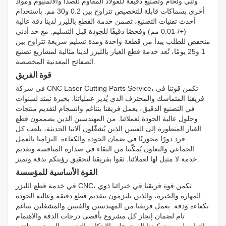
وثني ولحام وتصنيع دقيقة للفولاذ المقاوم للصدأ والألمنيوم ومواد
أخرى بسماكات قابلة للتخصيص تتراوح بين 0.2 و30 مم. باستخدام
أحدث تقنيات التصنيع، تضمن خدمة القطع بالليزر لدينا دقة عالية
(+/-0.01 مم) وفحصًا دقيقًا للجودة قبل التسليم. مع حد أدنى
منخفض للطلب يبدأ من قطعة واحدة ومدة تسليم سريعة تتراوح بين
1 و25 يومًا، تُعد خدمة قطع الغيار بالليزر لدينا مثالية لمشاريع تصنيع
الصفائح المعدنية المخصصة.
قوة الفريق
في شركة CNC Laser Cutting Parts Service، تكمن قوتنا في
فريقنا المتماسك والمحترف الذي يُدير عملياتنا. بخبرة تمتد لسنوات
في التصنيع الدقيق، يعمل فريقنا بتناغم وانسجام لتقديم منتجات
وحلول عالية الجودة لعملائنا. من المهندسين الذين يصممون قطع
الغيار المتطورة إلى الفنيين الذين يُشغّلون آلاتنا الحديثة، يلعب كل
فرد دورًا محوريًا في ضمان الجودة والكفاءة. التزامنا بالعمل
الجماعي والتعاون يُمكّننا من البقاء في صدارة المنافسة وتقديم
خدمة لا مثيل لها لعملائنا. ثقوا بفريقنا لتحقيق رؤيتكم بدقة وتميز.
القوة الأساسية للمؤسسة
في خدمة قطع الليزر CNC، تكمن قوة فريقنا في خبرائنا ذوي
المهارة والخبرة، والذين يلتزمون بتقديم قطع دقيقة وعالية الجودة
بكفاءة ودقة. يعمل فريقنا من المهندسين والفنيين والمشغلين بتناغم
تام لضمان إنجاز كل مشروع بأقصى درجات الدقة والاهتمام