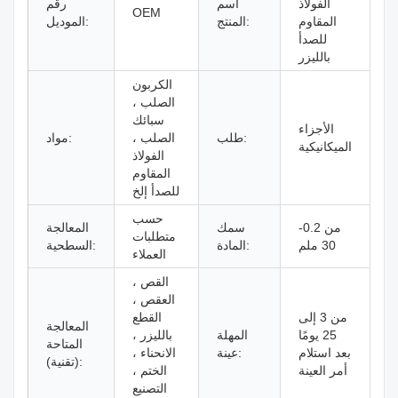
الفولاذ
اسم
رقم
OEM
المقاوم
المنتج:
الموديل:
للصدأ
بالليزر
الكربون
الصلب ،
سبائك
الأجزاء
طلب:
الصلب ،
مواد:
الميكانيكية
الفولاذ
المقاوم
للصدأ إلخ
حسب
من 0.2-
سمك
المعالجة
متطلبات
30 ملم
المادة:
السطحية:
العملاء
القص ،
العقص ،
من 3 إلى
القطع
المعالجة
25 يومًا
المهلة
بالليزر ،
المتاحة
بعد استلام
عينة:
الانحناء ،
(تقنية):
أمر العينة
الختم ،
التصنيع