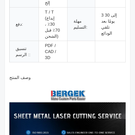
إلخ
T / T
3 إلى 30
(إيداع
يومًا بعد
مهلة
30٪ ،
دفع:
تلقي
التسليم:
70٪ قبل
الودائع
الشحن)
PDF /
تنسيق
CAD /
الرسم ::
3D
وصف المنتج