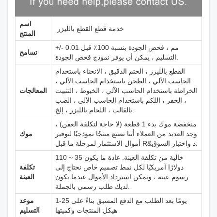
اسم
خدمة قطع القطع بالليزر
المنتج
+/- 0.01 مم ، فحص الجودة بنسبة 100٪ قبل
تسامح
التسليم ، يمكن أن يوفر نموذج فحص الجودة.
القطع بالليزر ، الختم الدقيق ، الانحناء باستخدام
الحاسب الآلي ، الطحن باستخدام الحاسب الآلي ،
الخراطة باستخدام الحاسب الآلي ، الخيوط ، التثبيت
المعالجات
، الحفر ، اللكم باستخدام الحاسب الآلي ، الصب
بالقالب ، اللحام بالليزر ، إلخ.
منخفضة موك بدء 1 قطعة (لا حاجة لتكلفة العفن) ،
وجد العديد من العملاء أننا نصنع منتجًا نموذجيًا لتوفير
موك
أموال الاستثمار لمرحلة ما قبل R&د واختبار السوق.
خالية من تكلفة العينة. عادة ما يكون 35 ~ 110
دولارًا أمريكيًا لكل نمط تصميم خاص نحتاج إلى
تكلفة
رسوم عينة ، ويمكن استرداد الأموال عندما يكون
العينة
لديك طلب رسمي بالجملة.
1-25 يومًا بعد الطلب مع الدفع المسبق بناءً على
موعد
هيكل المنتجات وكميتها
التسليم