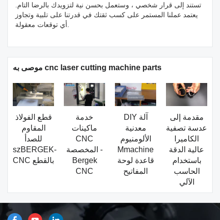
تستند إلى قرار شخصي ، وستعمل بحسن نية لتزويدك بالرضا التام.
يعتمد عملنا المستمر على كسب ثقتك في قدرتنا على تلبية وتجاوز
أي توقعات معقولة.
موصى به cnc laser cutting machine parts
مقدمة إلى
DIY آلة
خدمة
قطع الفولاذ
عدسة تصفية
معدنية
ماكينات
المقاوم
الكاميرا
الألومنيوم
CNC
للصدأ
عالية الدقة
Mmachine
المخصصة -
szBERGEK-
باستخدام
قاعدة لوحة
Bergek
CNC بالقطع
الحاسب
المفاتيح
CNC
الآلي