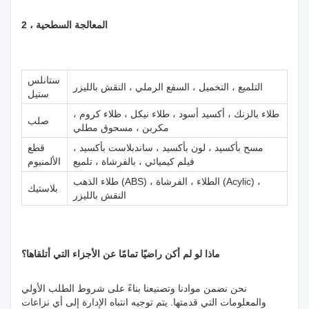
2 ، المعالجة السطحية
ستانلس
التلميع ، التخميل ، السفع الرملي ، النقش بالليزر
ستيل
طلاء بالزنك ، أكسيد أسود ، طلاء نيكل ، طلاء كروم ،
صلب
مكربن ​​، مسحوق مطلي
مسح بأكسيد ، لون بأكسيد ، ساندبلاست بأكسيد ،
قطع
فيلم كيميائي ، بالفرشاة ، تلميع
الألمنيوم
طلاء الذهب (ABS) ، الطلاء ، الفرشاة (Acylic) ،
بلاستيك
النقش بالليزر
ماذا لو لم أكن راضيًا تمامًا عن الأجزاء التي أتلقاها؟
نحن نضمن موادنا وتصنيعنا بناءً على شروط الطلب الأولي
والمعلومات التي قدمتها. يتم توجيه انتباه الإدارة إلى أي نزاعات