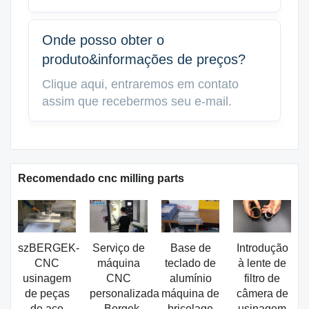
Onde posso obter o
produto&informações de preços?
Clique aqui, entraremos em contato
assim que recebermos seu e-mail.
Recomendado cnc milling parts
szBERGEK-
Serviço de
Base de
Introdução
CNC
máquina
teclado de
à lente de
usinagem
CNC
alumínio
filtro de
de peças
personalizada
máquina de
câmera de
de aço
- Bergek
bricolage
usinagem