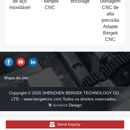
de aço
- Bergek
bricolage
usinagem
inoxidável
CNC
CNC de
alta
precisão
Adapte
Bergek
CNC
Mapa do site
Copyright © 2026 SHENZHEN BERGEK TECHNOLOGY CO.,
LTD. - www.bergekcnc.com Todos os direitos reservados.
Design
Send Inquiry