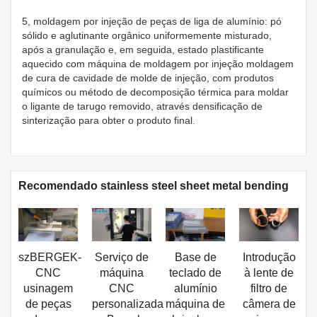
5, moldagem por injeção de peças de liga de alumínio: pó
sólido e aglutinante orgânico uniformemente misturado,
após a granulação e, em seguida, estado plastificante
aquecido com máquina de moldagem por injeção moldagem
de cura de cavidade de molde de injeção, com produtos
químicos ou método de decomposição térmica para moldar
o ligante de tarugo removido, através densificação de
sinterização para obter o produto final.
Recomendado stainless steel sheet metal bending
szBERGEK-
Serviço de
Base de
Introdução
CNC
máquina
teclado de
à lente de
usinagem
CNC
alumínio
filtro de
de peças
personalizada
máquina de
câmera de