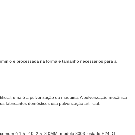
 alumínio é processada na forma e tamanho necessários para a
rtificial, uma é a pulverização da máquina. A pulverização mecânica
fabricantes domésticos usa pulverização artificial.
ra comum é 1,5, 2,0, 2,5, 3,0MM, modelo 3003, estado H24. O