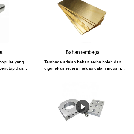
at
Bahan tembaga
 popular yang
Tembaga adalah bahan serba boleh dan
penutup dan
digunakan secara meluas dalam industri
hanan, serba
pembuatan kerana kekonduksian, kelembutan
. Dalam artikel
dan ketahanannya yang sangat baik. Tembaga
 keluli tahan
boleh dibentuk dengan mudah ke dalam pelbagai
dalam industri
bentuk, menjadikannya sesuai untuk pelbagai
aplikasi dalam industri seperti kejuruteraan
elektrik, telekomunikasi dan pembinaan.