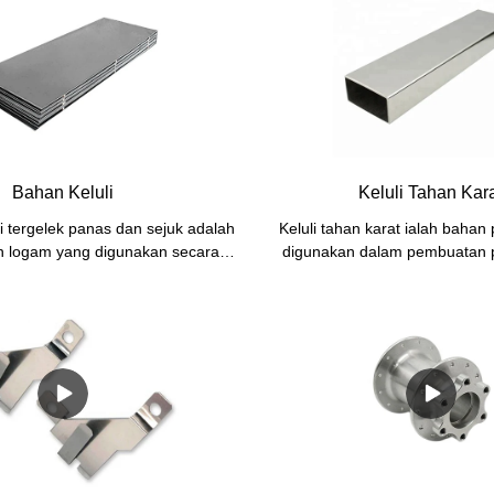
Bahan Keluli
Keluli Tahan Kar
i tergelek panas dan sejuk adalah
Keluli tahan karat ialah bahan
n logam yang digunakan secara
digunakan dalam pembuatan 
pembuatan peralatan elektronik,
komponen tersuai kerana keta
sin, kereta, dan bahan binaan.
boleh dan daya tarikan estetiknya
sejuk disyorkan untuk selongsong
ini, kami akan meneroka faedah
um. Ia menyediakan gabungan
karat dan pelbagai aplikasinya 
tara kos dan integriti struktur
pembuatan.
(kekakuan).