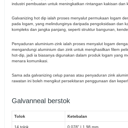
industri pembuatan untuk meningkatkan rintangan kakisan dan
Galvanizing hot dip ialah proses menyalut permukaan logam de
pada logam, yang melindunginya daripada pengoksidaan dan ka
kompleks dan jangka panjang, seperti struktur bangunan, kende
Penyaduran aluminium-zink ialah proses menyalut logam denga
mengandungi aluminium dan zink untuk menghasilkan filem peli
hot-dip, jadi ia biasanya digunakan dalam produk logam yang mem
menara komunikasi.
Sama ada galvanizing celup panas atau penyaduran zink alumi
rawatan ini boleh mengikut persekitaran penggunaan dan keper
Galvanneal berstok
Tolok
Ketebalan
14 tolok
0.078" | 1.98 mm