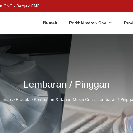
an CNC - Bergek CNC
Rumah
Perkhidmatan Cnc
Pro
Lembaran / Pinggan
Rumah
>
Produk
>
Komponen & Bahan Mesin Cnc
>
Lembaran / Pingg