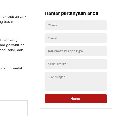
Hantar pertanyaan anda
tuk lapisan zink
g besar,
*
Nama
*
E-mel
cecair yang
ada galvanizing
nel solar, dan
Telefon/WhatsApp/Skype
nama syarikat
 logam. Kaedah
*
Kandungan
Hantar