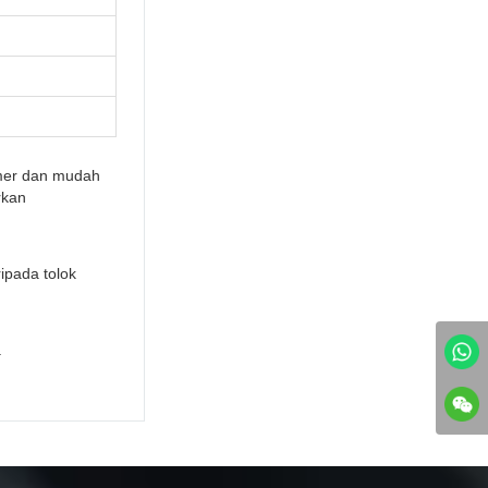
imer dan mudah
rkan
ipada tolok
.