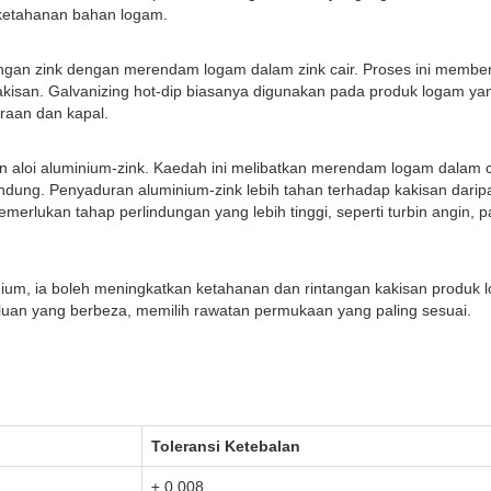
 ketahanan bahan logam.
ngan zink dengan merendam logam dalam zink cair. Proses ini memben
kisan. Galvanizing hot-dip biasanya digunakan pada produk logam yan
raan dan kapal.
n aloi aluminium-zink. Kaedah ini melibatkan merendam logam dalam 
ndung. Penyaduran aluminium-zink lebih tahan terhadap kakisan darip
erlukan tahap perlindungan yang lebih tinggi, seperti turbin angin, pa
nium, ia boleh meningkatkan ketahanan dan rintangan kakisan produk
luan yang berbeza, memilih rawatan permukaan yang paling sesuai.
Toleransi Ketebalan
± 0.008