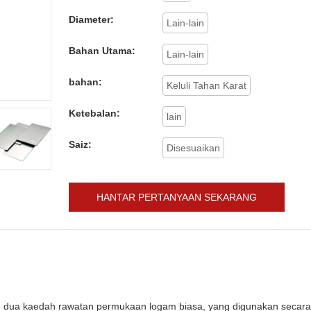
Diameter:
Lain-lain
Bahan Utama:
Lain-lain
bahan:
Keluli Tahan Karat
Ketebalan:
lain
Saiz:
Disesuaikan
HANTAR PERTANYAAN SEKARANG
ah dua kaedah rawatan permukaan logam biasa, yang digunakan secar