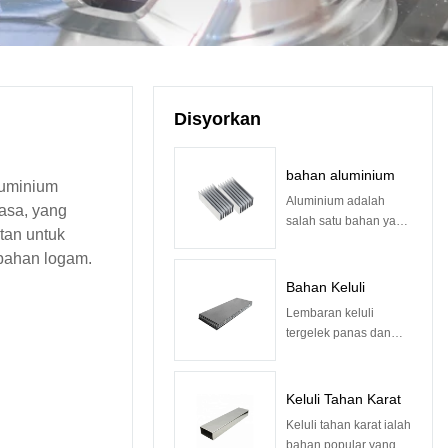
Disyorkan
bahan aluminium
luminium
Aluminium adalah
asa, yang
salah satu bahan yang
tan untuk
paling biasa
bahan logam.
digunakan dalam
industri pembuatan
Bahan Keluli
hari ini. Ia adalah
Lembaran keluli
logam serba boleh dan
tergelek panas dan
ringan yang sesuai
sejuk adalah sejenis
untuk pelbagai
bahan logam yang
aplikasi, daripada
digunakan secara
Keluli Tahan Karat
pembinaan pesawat
meluas dalam
kepada elektronik
Keluli tahan karat ialah
pembuatan peralatan
pengguna. Dalam
bahan popular yang