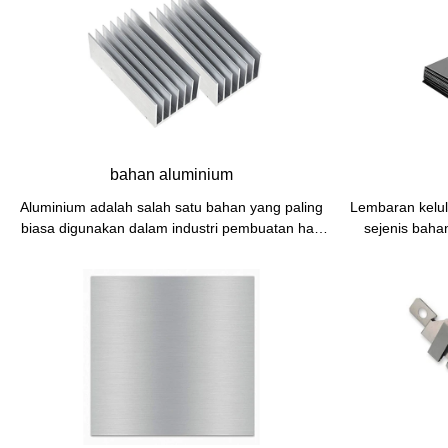
bahan aluminium
Aluminium adalah salah satu bahan yang paling
Lembaran kelul
biasa digunakan dalam industri pembuatan hari
sejenis baha
ini. Ia adalah logam serba boleh dan ringan yang
meluas dalam 
sesuai untuk pelbagai aplikasi, daripada
bahagian me
pembinaan pesawat kepada elektronik
Keluli gulung 
pengguna. Dalam artikel ini, kita akan melihat
kegunaan um
dengan lebih dekat aluminium sebagai bahan,
yang baik an
meneroka sifat, faedah dan aplikasi biasanya.