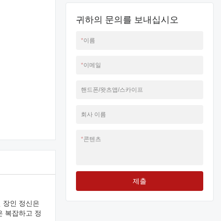
귀하의 문의를 보내십시오
*
이름
*
이메일
핸드폰/왓츠앱/스카이프
회사 이름
*
콘텐츠
제출
된 장인 정신은
은 복잡하고 정