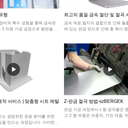
 유형
최고의 품질 금속 절단 및 절곡
 장비와 특수 금형을 통해 금속판
금속 재료 벌지의 결합으로 인해 돌
3 차원 가공 공정으로 평판을 만
에 있는 판금 판으로 인해 총 폭이 
, 두께, 길이, 판의 너비 및 모양
집니다. 벌지 크기는 재료 두께와 
때문에 굽힘 기계 압력 장비의 톤
벌지가 두꺼울수록 커집니다. , 재료
 높이, 모양 및 V 진폭 크기가 다
원래 사양, 벌지 크기보다 크고 재료
의 특수 형상으로 상부 및 하부 다
어야하므로 굽힘 선 공급에서 미리 할 
재료가 두꺼울수록 더 클 수 있습니다.
작 서비스 | 맞춤형 시트 메탈
Z-판금 절곡 방법-szBERGEK
판금 가공 과정에서 z 형 공작물은 
고 Z 형 부품은 자동차, 가전 제품,
조는 광범위한 응용 분야를 위한
일반적인 벤딩 스탬핑 부품의 기타 
징을 만드는 과정입니다. 이러한
다. Z 형 부품의 대량 생산은 자연