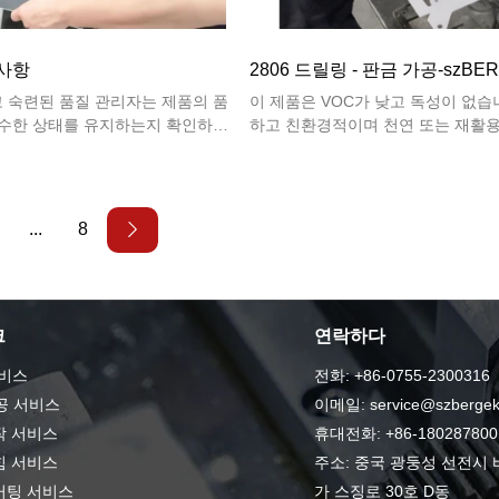
 사항
2806 드릴링 - 판금 가공-szBE
 숙련된 품질 관리자는 제품의 품
이 제품은 VOC가 낮고 독성이 없습
우수한 상태를 유지하는지 확인하기
하고 친환경적이며 천연 또는 재활용
 모든 단계에서 제품을 신중하게
여 생산합니다.
...
8
크
연락하다
비스
전화: +86-0755-2300316
공 서비스
이메일: service@szbergek
작 서비스
휴대전화: +86-180287800
힘 서비스
주소: 중국 광둥성 선전시
커팅 서비스
가 스징로 30호 D동