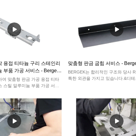
통신, 의료 장비 등을 포함한 다양
을 사용하여 완성해야하지만 이러한 
 수 있습니다.
께, 기하학적 모양 및 치수 정확도가
유형의 Z 형 부품이라도 제품마다 
다릅니다. , 조립 상태도 다릅니다.
작 용접 티타늄 구리 스테인리
맞춤형 판금 굽힘 서비스 - Berge
부품 가공 서비스 - Bergek
BERGEK는 합리적인 구조와 당사 
특한 외관을 가지고 있습니다.&디테
하여 맞춤형 판금 가공 용접 티타
의 시간 테스트를 거친 원료로 만들
스 스틸 알루미늄 부품 가공 서비
제작, CNC 가공, CNC 밀링, CNC 
우리가 기대하는 성능을 가지고 있
스탬핑, 용접 및 맞춤형 금속 부품에
 판금 가공, CNC 기계 가공, CNC
이 있습니다. 또한 고객의 Needs와
 판금 벤딩, 스탬핑, 용접, 맞춤형 금
라 제작되어 사용자의 Needs에 크
 품질이 보장되고 안정성이 뛰어납
가치가 매우 높습니다.
장점이 있습니다. 고객들은 많은 혜
.