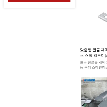
인클로저는 전자, 
한 산업에서 사용할
맞춤형 판금 제
스 스틸 알루미늄 
CNC
표준 원료를 채택
늄 구리 스테인리
스 판금 가공은 
습니다. 수입 기술,
밀링, CNC 터닝,
속 부품은 100%
니다. 너무 많은 
택을 받을 것입니다