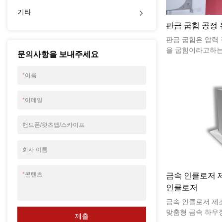
기타
판금 굽힘 공정
판금 굽힘은 압력
을 굽힘이라고하는 
문의사항을 보내주세요
드는 것입니다. 재료
과 각도가 다르기 
*
이름
수와 크기가 다르며
릅니다. 특수 금형
*
이메일
이.
핸드폰/왓츠앱/스카이프
회사 이름
*
콘텐츠
금속 인클로저 제
인클로저
금속 인클로저 제
맞춤형 금속 하우
제출