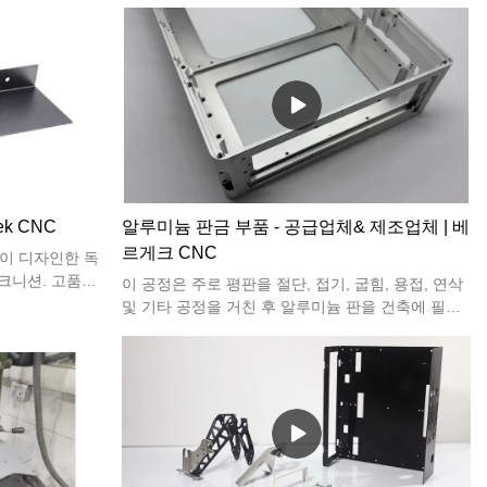
재료로 인해 두
수 있기 때문에 외관 디자인이 매우 강조됩니다.
 다르며 동일한
품질 요구 사항이
k CNC
알루미늄 판금 부품 - 공급업체& 제조업체 | 베
르게크 CNC
R이 디자인한 독
크니션. 고품질
이 공정은 주로 평판을 절단, 접기, 굽힘, 용접, 연삭
어졌으며 판금
및 기타 공정을 거친 후 알루미늄 판을 건축에 필요
터닝, 판금 벤딩,
한 모양과 크기로 가공합니다.
는 우수한 성능
 업계 동향에 따
게 부합하며 그