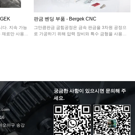
RGEK
판금 벤딩 부품 - Bergek CNC
니다. 지속 가능
그만큼판금 굽힘공정은 금속 판금을 3차원 공정으
 재료만 사용하
로 가공하기 위해 압력 장비와 특수 금형을 사용하
는 것입니다. 판금의 재료, 두께, 길이 및 너비와 성
형 모양 및 각도가 다르기 때문에 압력 장비 벤딩 머
신 톤수와 크기가 다르며 상부 및 하부 다이 높이, 모
양 및 V 진폭 크기도 다릅니다. , 특수 금형 모양도
다릅니다.
궁금한 사항이 있으시면 문의해 주
세요.
.com
16
 바오아구 송강