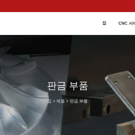
집
CNC 서
판금 부품
집
>
제품
>
판금 부품