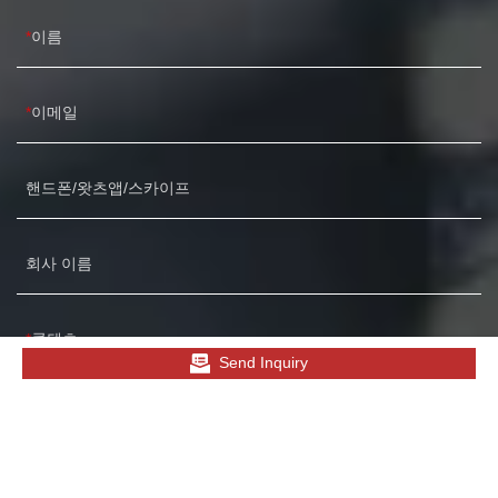
이름
이메일
핸드폰/왓츠앱/스카이프
회사 이름
콘텐츠
Send Inquiry
부착: