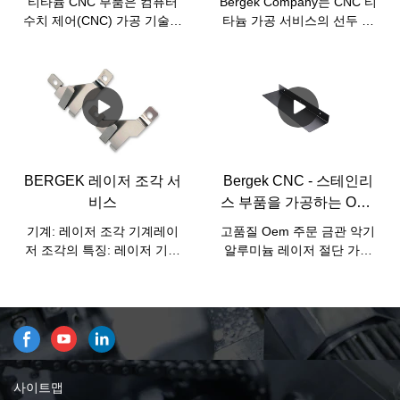
티타늄 CNC 부품은 컴퓨터
Bergek Company는 CNC 티
수치 제어(CNC) 가공 기술을
타늄 가공 서비스의 선두 제
사용하여 고품질 티타늄 합
공업체로서 광범위한 산업
금으로 제작된 정밀 엔지니
분야에 고품질 정밀 가공 솔
어링 부품입니다. 이 부품은
루션을 제공합니다. 당사의
우수한 중량 대비 강도, 내식
최첨단 CNC 기계는 숙련된
성, 생체 적합성으로 인해 항
기술자 및 광범위한 경험과
공우주, 자동차, 의료, 방위산
결합되어 가장 까다로운 고
업 등 다양한 산업 분야에서
객 요구 사항을 충족하는 최
널리 사용됩니다.
고의 티타늄 가공 서비스를
BERGEK 레이저 조각 서
Bergek CNC - 스테인리
제공할 수 있습니다.
비스
스 부품을 가공하는 Oem
주문 금관 악기 알루미늄
기계: 레이저 조각 기계레이
고품질 Oem 주문 금관 악기
레이저 절단
저 조각의 특징: 레이저 기술
알루미늄 레이저 절단 가공
을 사용하여 제품에 문자를
스테인리스 부속 용접 구부
조각합니다. 이 기술로 새겨
리는 서비스 판금 제작에는
진 문자에는 흠집이 없으며
멋진 신기술이 필요합니다.
제품 표면이 여전히 매끄럽
우리의 기술자들은 기술을
고 필기가 마모되지 않습니
성공적으로 최적화하고 제조
다.산업 응용: 현재 우리가 레
공정에 적용하여 비용과 시
이저 조각의 대부분을 사용
간을 절약했습니다. 판금 가
사이트맵