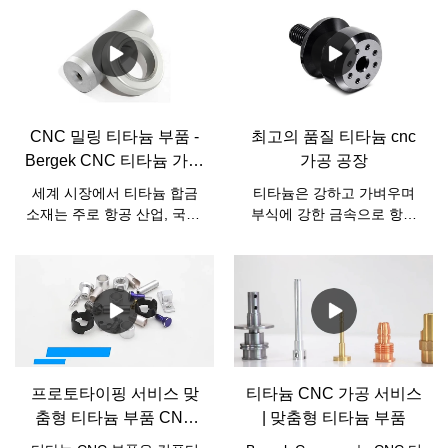
동차, 의료 산업에 사용되는
할 수 있습니다.
우수한 중량 대비 강도 비
율.Bergek CNC는 업계 최고
의 기술을 보유하고 있습니
다. 티타늄 CNC 가공 역량,
티타늄 CNC 밀링, 티타늄
CNC 밀링 티타늄 부품 -
최고의 품질 티타늄 cnc
CNC 터닝, 티타늄 CNC 보링
Bergek CNC 티타늄 가공
가공 공장
등 티타늄 CNC 공정을 제공
서비스
합니다.Bergek CNC와 제휴
세계 시장에서 티타늄 합금
티타늄은 강하고 가벼우며
하여 티타늄 CNC 가공 서비
소재는 주로 항공 산업, 국방,
부식에 강한 금속으로 항공
스의 업계 표준을 경험해보
군사 및 기타 산업에 사용됩
우주, 의료 및 산업 응용 분야
세요!
니다. 그 중 항공 산업의 응용
에 자주 사용됩니다. CNC(컴
수요가 가장 크며, 주로 항공
퓨터 수치 제어) 가공은 밀이
기 및 엔진 제조에 약 50%를
나 선반과 같은 기계를 컴퓨
차지합니다.
터로 제어하여 정밀한 부품
을 만드는 공정입니다. 결합
하면 티타늄 CNC 기계 가공
을 사용하여 엄격한 공차와
프로토타이핑 서비스 맞
티타늄 CNC 가공 서비스
매끄러운 마감을 갖춘 고품
춤형 티타늄 부품 CNC
| 맞춤형 티타늄 부품
질의 복잡한 부품을 만들 수
티타늄 가공
있습니다.