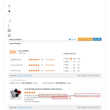
ⅹ
▲
′
（
）
品
认