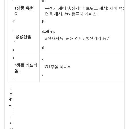
"
×
♦
상품 유형
—
전기 캐비닛/상자; 네트워크 섀시; 서버 랙; 랙마운
Ω
업용 섀시, Atx 컴퓨터 케이스
±
Φ
μ
≤
&other;
‘
응용산업
υ
전자제품; 군용 장비; 통신기기 등
√
′
θ
ρ
ü
•
°
샘플 리드타
Ø
1주일 이내
∞
임
×
"
…
；
￠
Φ
♦
（
）
ø