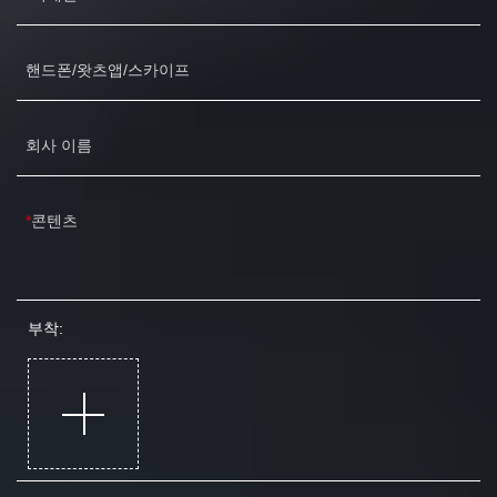
핸드폰/왓츠앱/스카이프
회사 이름
콘텐츠
부착: