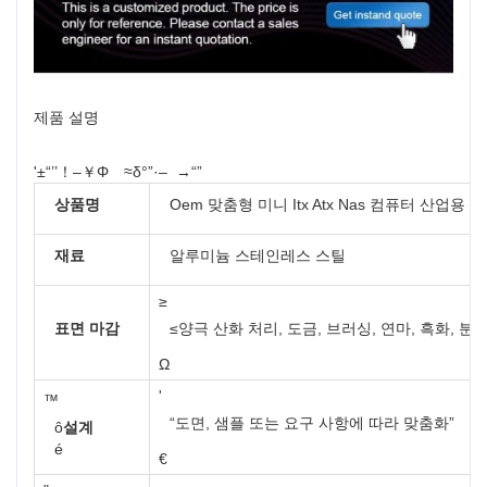
제품 설명
'±“’’！–￥Φ ≈δ°”·– ​ →“”
상품명
Oem 맞춤형 미니 Itx Atx Nas 컴퓨터 산업용 섀
재료
알루미늄 스테인레스 스틸
≥
표면 마감
≤
양극 산화 처리, 도금, 브러싱, 연마, 흑화, 분
Ω
'
™
“
도면, 샘플 또는 요구 사항에 따라 맞춤화
”
ô
설계
é
€