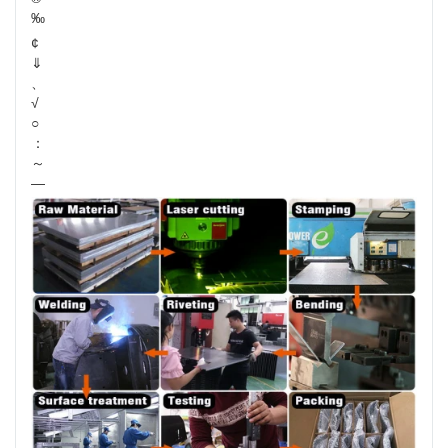
‰
¢
⇓
、
√
○
：
～
—