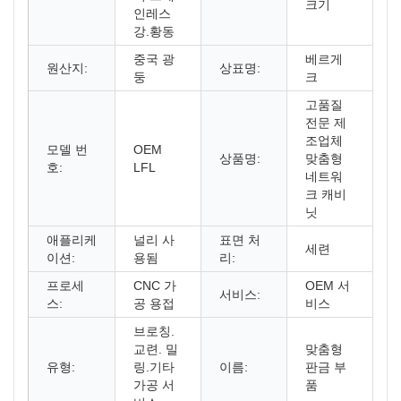
크기
인레스
강.황동
중국 광
베르게
원산지:
상표명:
둥
크
고품질
전문 제
조업체
모델 번
OEM
상품명:
맞춤형
호:
LFL
네트워
크 캐비
닛
애플리케
널리 사
표면 처
세련
이션:
용됨
리:
프로세
CNC 가
OEM 서
서비스:
스:
공 용접
비스
브로칭.
교련. 밀
맞춤형
유형:
링.기타
이름:
판금 부
가공 서
품