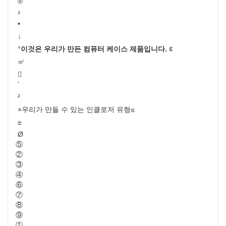
®
³
•
↓
°
이것은 우리가 만든 컴퓨터 케이스 제품입니다.
¢
㎡

’
²
×
우리가 만들 수 있는 인클로저 유형
≤
≥
Ø
⑤
②
③
④
⑥
⑦
⑧
⑨
①