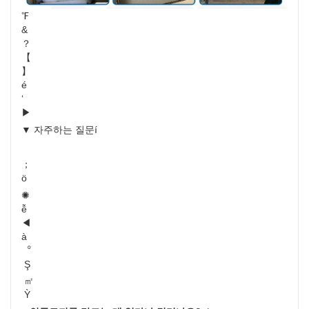
℉
&
？
【
】
é
‘
▶
▼ 자주하는 질문í
；
ö
✺
ễ
◀
à
︒
Ş
㎡
Ỳ