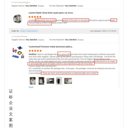
证
标
企
业
文
案
图