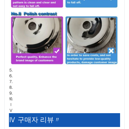
⒌
⒍
⒎
⒏
⒐
⒑
Ⅰ
Ⅴ
Ⅳ 구매자 리뷰〃