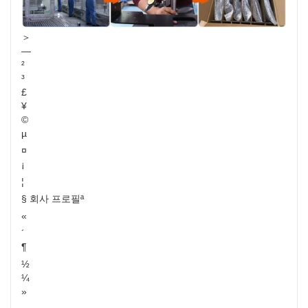
＞
—
²
³
£
¥
©
µ
¤
¡
¦
§ 회사 프로필ª
«
´
¶
½
¼
»