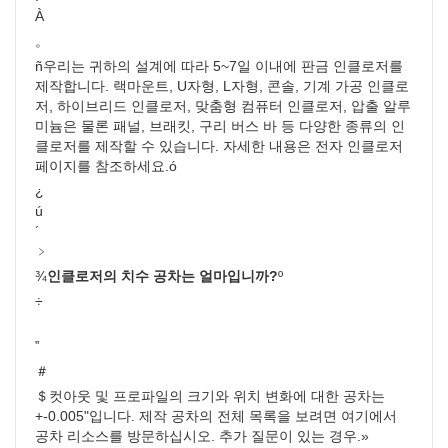
À
。
ñ
우리는 귀하의 설계에 따라 5~7일 이내에 판금 인클로저를 
제작합니다. 랙마운트, U자형, L자형, 콘솔, 기계 가공 인클로
저, 하이브리드 인클로저, 맞춤형 컴퓨터 인클로저, 압출 알루
미늄은 물론 패널, 브래킷, 구리 버스 바 등 다양한 종류의 인
클로저를 제작할 수 있습니다. 자세한 내용은 전자 인클로저 
페이지를 참조하세요.
ó
¿
ú
´
﹥
¾
인클로저의 치수 공차는 얼마입니까?
º
÷
‟
＃
＄
컷아웃 및 프로파일의 크기와 위치 변화에 대한 공차는 
+-0.005"입니다. 제작 공차의 전체 목록을 보려면 여기에서 
공차 리소스를 방문하십시오. 추가 질문이 있는 경우.
»