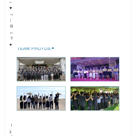
–
♥
→
↓
Ⅲ
←
？
●
！
≦