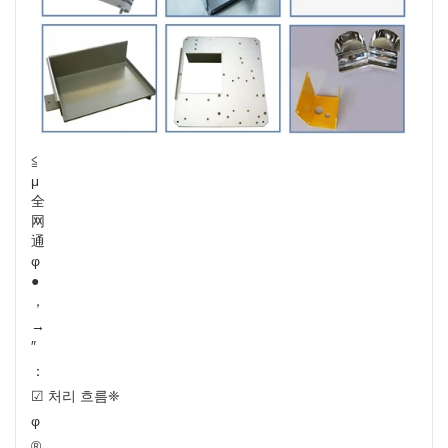
≦
μ
全
网
通
φ
●
，
→
″
：
☑ 처리 흐름❈
φ
®