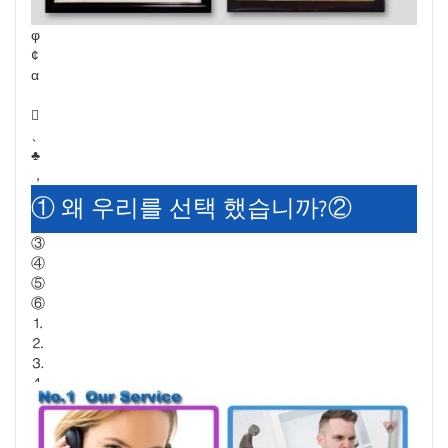
φ
¢
α

、
♣
，
① 왜 우리를 선택 했습니까?②
③
④
⑤
⑥
⒈
⒉
⒊
⒋