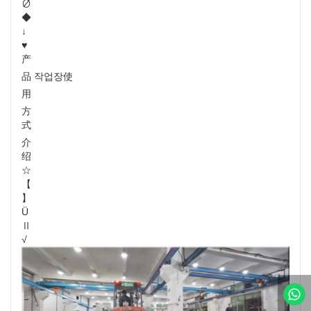
∅
◆
↓
♥
产
品 작업장使
用
方
式
介
绍
☆
【
】
Ü
Ⅱ
√