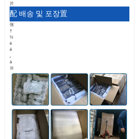
片
配 배송 및 포장置
张
†
½
è
ê
„
à
Ⅲ