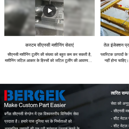
डीकोड करने के लिए
साथ प्रोग्राम को 
काटने के उपकरण के
मशीन उपकरण अर्ध
कस्टम सीएनसी मशीनिंग सेवाएं
तेल इंजेक्शन 
सीएनसी मशीनिंग टूलींग की संख्या को बहुत कम कर सकती है,
प्लास्टिक उत्पादों क
मशीनिंग जटिल आकार के हिस्सों को जटिल टूलींग की आवश्यकता
नहीं होना चाहि
नहीं होती है। यदि आप किसी भाग के आकार और आकार को
इंजेक्शन प्रसंस्कर
बदलना चाहते हैं, तो बस भाग प्रसंस्करण प्रक्रिया को संशोधित
में बताएगा। इन ज्ञान
करें, यह नए उत्पादों के विकास और संशोधन पर लागू होता है।
जब हम प्लास्टिक उत
सीएनसी प्रसंस्करण गुणवत्ता स्थिरता, उच्च प्रसंस्करण सटीकता,
उच्च पुनरावृत्ति सटीकता, कई किस्मों में, छोटे बैच उत्पादन की
त्वरित सम्
स्थिति, सीएनसी प्रसंस्करण में उच्च उत्पादन क्षमता होती है,
उत्पादन तैयारी, मशीन उपकरण समायोजन, और प्रक्रिया
सेवा को अनुक
निरीक्षण समय को कम कर सकती है, और के उपयोग के कारण
-
सीएनसी मशी
बर्गेक सीएनसी शेन्ज़ेन में एक विश्वस्तरीय विनिर्माण सेवा
अच्छा, काटने की मात्रा और काटने का समय कम करें। तो
-
शीट मेटल फ
सीएनसी मशीनिंग में शामिल अनुप्रयोग क्षेत्र क्या हैं?
प्रदाता है। हमारे पास दुनिया भर के निर्माताओं को
-
शीट मेटल बे
अनुकूलित उत्पादों की एक पूरी श्रृंखला प्रदान करने के