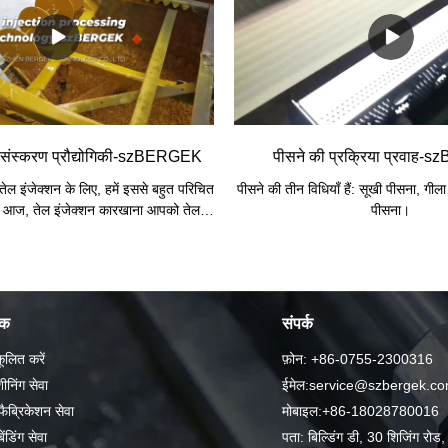
 नियंत्रण कोड या अन्य प्रतीक निर्देशों के
उपयोग को कम करता है
तार्किक रूप से संसाधित कर सकती है, ताकि
 माध्यम से निर्धारित कार्रवाई करने के लिए
-तैयार उत्पादों या तैयार भागों में रिक्त
प्रसंस्करण हो। .
प्रसंस्करण प्रौद्योगिकी-szBERGEK
पीसने की प्रक्रिया प्रवाह
े तेल इंजेक्शन के लिए, हमें इससे बहुत परिचित
पीसने की तीन विधियाँ हैं: सूखी पीसना, गील
ए। आज, तेल इंजेक्शन कारखाना आपको तेल
पीसना।
ण प्रक्रिया और परिचालन सावधानियों के बारे
 बिंदुओं को जानने के बाद, मुझे विश्वास है कि
्पादों को तेल इंजेक्शन देंगे तो हम और अधिक
सहज होंगे।
पक
संपर्क
ूलित करें
फ़ोन: +86-0755-2300316
निंग सेवा
ईमेल:service@szbergek.c
ैब्रिकेशन सेवा
मोबाइल:+86-18028780016
ंडिंग सेवा
पता: बिल्डिंग डी, 30 शिजिंग रोड, स