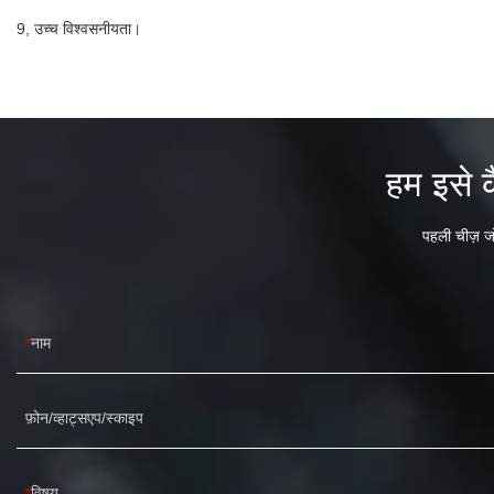
9, उच्च विश्वसनीयता।
हम इसे क
पहली चीज़ जो
नाम
फ़ोन/व्हाट्सएप/स्काइप
विषय