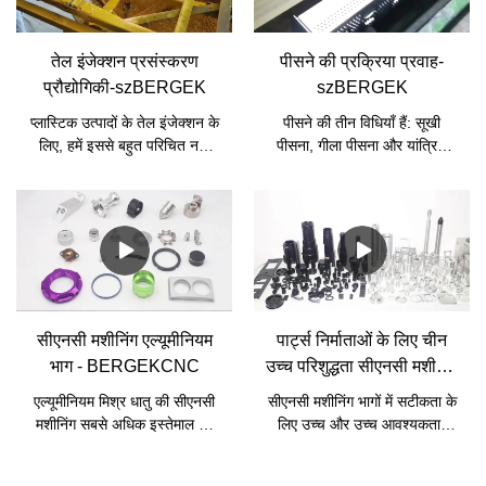
जिसमें बढ़ती संख्या के लिए उच्च
उपयोग अक्सर एप्लिकेशन में रोटेटिंग
लचीलापन है। एकल प्रसंस्करण
शाफ्ट पोटेंशियोमीटर के साथ किया
मजबूत तकनीकी सहायता प्रदान
जाता है, और मल्टी-पोल मल्टी-
तेल इंजेक्शन प्रसंस्करण
पीसने की प्रक्रिया प्रवाह-
करता है, इस प्रकार मोल्ड के उपयोग
पोजिशन रोटेटिंग स्विच का उपयोग
प्रौद्योगिकी-szBERGEK
szBERGEK
को कम करता है।
ज्यादातर वर्किंग स्टेट लाइन को स्विच
करने के लिए किया जाता है।
प्लास्टिक उत्पादों के तेल इंजेक्शन के
पीसने की तीन विधियाँ हैं: सूखी
लिए, हमें इससे बहुत परिचित नहीं
पीसना, गीला पीसना और यांत्रिक
होना चाहिए। आज, तेल इंजेक्शन
पीसना।
कारखाना आपको तेल इंजेक्शन
प्रसंस्करण प्रक्रिया और परिचालन
सावधानियों के बारे में बताएगा। इन
ज्ञान बिंदुओं को जानने के बाद, मुझे
विश्वास है कि जब हम प्लास्टिक
उत्पादों को तेल इंजेक्शन देंगे तो हम
और अधिक सहज होंगे।
सीएनसी मशीनिंग एल्यूमीनियम
पार्ट्स निर्माताओं के लिए चीन
भाग - BERGEKCNC
उच्च परिशुद्धता सीएनसी मशीनिंग
- बर्गेक सीएनसी
एल्यूमीनियम मिश्र धातु की सीएनसी
सीएनसी मशीनिंग भागों में सटीकता के
मशीनिंग सबसे अधिक इस्तेमाल की
लिए उच्च और उच्च आवश्यकताएं
जाने वाली सामग्री कमी तकनीक है।
होती हैं। उच्च परिशुद्धता सीएनसी
इस प्रकार के निर्माण में, कंप्यूटर
मशीनिंग भागों के कई फायदे हैं, जिनमें