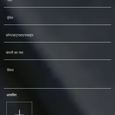
नाम
ईमेल
फ़ोन/व्हाट्सएप/स्काइप
कंपनी का नाम
विषय
आसक्ति: