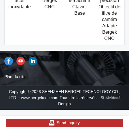
acier
Bergek
Mmachine
précision
inoxydable
CNC
Clavier
Objectif de
Base
filtre de
caméra
Adapte
Bergek
CNC
Plan du site
Copyright © 2026 SHENZHEN BERGEK TECHNOLOGY CO.,
LTD. - www.bergekcnc.com Tous droits réservés.
Design
Send Inquiry