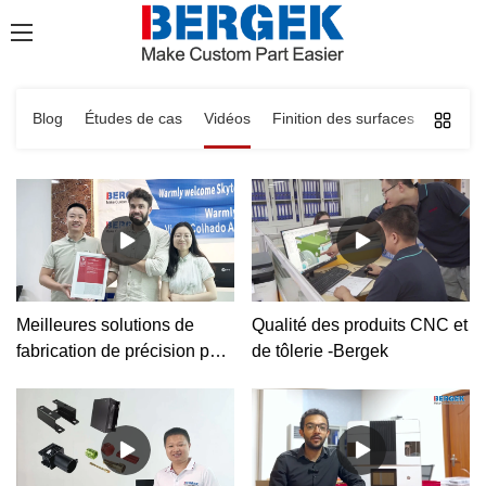
Blog
Études de cas
Vidéos
Finition des surfaces
Machin
Meilleures solutions de
Qualité des produits CNC et
fabrication de précision pour
de tôlerie -Bergek
votre entreprise Prix d'usine
- Bergek CNC