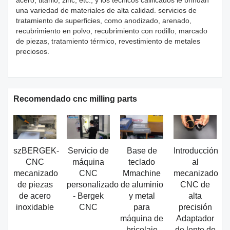
acero, titanio, zinc, etc., y los técnicos calificados le brindan
una variedad de materiales de alta calidad. servicios de
tratamiento de superficies, como anodizado, arenado,
recubrimiento en polvo, recubrimiento con rodillo, marcado
de piezas, tratamiento térmico, revestimiento de metales
preciosos.
Recomendado cnc milling parts
szBERGEK-
Servicio de
Base de
Introducción
CNC
máquina
teclado
al
mecanizado
CNC
Mmachine
mecanizado
de piezas
personalizado
de aluminio
CNC de
de acero
- Bergek
y metal
alta
inoxidable
CNC
para
precisión
máquina de
Adaptador
bricolaje
de lente de