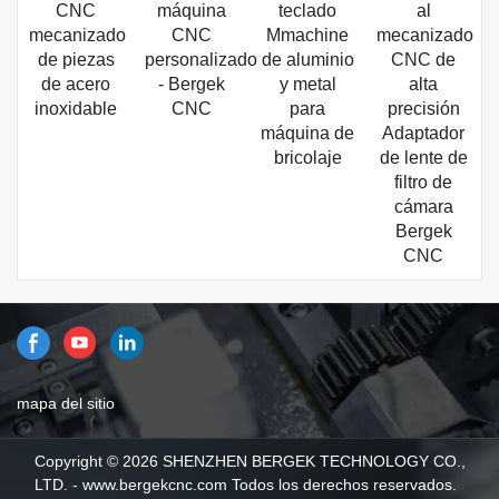
CNC
máquina
teclado
al
mecanizado
CNC
Mmachine
mecanizado
de piezas
personalizado
de aluminio
CNC de
de acero
- Bergek
y metal
alta
inoxidable
CNC
para
precisión
máquina de
Adaptador
bricolaje
de lente de
filtro de
cámara
Bergek
CNC
mapa del sitio
Copyright © 2026 SHENZHEN BERGEK TECHNOLOGY CO.,
LTD. - www.bergekcnc.com Todos los derechos reservados.