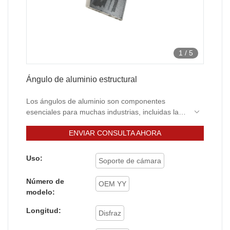
1
/
5
Ángulo de aluminio estructural
Los ángulos de aluminio son componentes
esenciales para muchas industrias, incluidas la
construcción, la aeroespacial, la automotriz y la
ENVIAR CONSULTA AHORA
marina. Son ampliamente utilizados debido a su
resistencia, durabilidad y resistencia a la
corrosión. En este artículo, exploraremos los
Uso:
Soporte de cámara
beneficios de los ángulos de aluminio y sus
diferentes aplicaciones.
Número de
OEM YY
modelo:
Longitud:
Disfraz