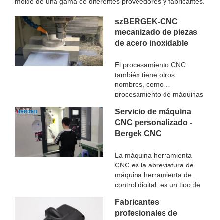
molde de una gama de diferentes proveedores y fabricantes.
szBERGEK-CNC
mecanizado de piezas
de acero inoxidable
El procesamiento CNC
también tiene otros
nombres, como
procesamiento de máquinas
herramienta CNC, gongs de
Servicio de máquina
computadora y llamado
CNC personalizado -
centro de procesamiento
Bergek CNC
CNC, el trabajo principal es
compilar procedimientos de
procesamiento, el trabajo
La máquina herramienta
manual original en
CNC es la abreviatura de
programación de
máquina herramienta de
computadora. Es una
control digital, es un tipo de
especie de máquina
máquina herramienta
Fabricantes
herramienta automática
automática equipada con el
controlada por el programa.
profesionales de
sistema de control de