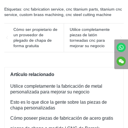
plástico en productos
su diseño propio, bienvenido
cuarzo, carburo de silicio,
plásticos de varias formas
a discutir con nosotros,
pero la más utilizada es la
Etiquetas:
cnc fabrication service
,
cnc titanium parts
,
titanium cnc
del equipo de moldeo
realizaremos sus ideas, en
arena de cuarzo, de acuerdo
service
,
custom brass machining
,
cnc steel cutting machine
principal, el moldeo por
comparación con los
con el material de las piezas,
inyección se logra mediante
competidores, szBERGEK es
el estado de la superficie y
Cómo ser propietario de
Utilice completamente
una máquina de moldeo por
más confiable en calidad y
los requisitos de
un proveedor de
piezas de latón
inyección y un molde.
rendimiento del producto.
procesamiento, se pueden
plegado de chapa de
torneadas cnc para
elegir diferentes sustancias
forma gratuita
mejorar su negocio
abrasivas.
Artículo relacionado
Utilice completamente la fabricación de metal
personalizada para mejorar su negocio
Esto es lo que dice la gente sobre las piezas de
chapa personalizadas
Cómo poseer piezas de fabricación de acero gratis