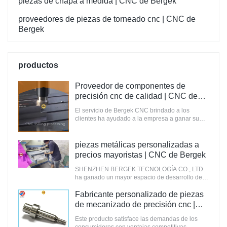
piezas de chapa a medida | CNC de Bergek
proveedores de piezas de torneado cnc | CNC de
Bergek
productos
Proveedor de componentes de
precisión cnc de calidad | CNC de
Bergek
El servicio de Bergek CNC brindado a los
clientes ha ayudado a la empresa a ganar su
confianza y reconocimiento.
piezas metálicas personalizadas a
precios mayoristas | CNC de Bergek
SHENZHEN BERGEK TECNOLOGÍA CO., LTD.
ha ganado un mayor espacio de desarrollo de
mercado en estos años.
Fabricante personalizado de piezas
de mecanizado de precisión cnc |
CNC de Bergek
Este producto satisface las demandas de los