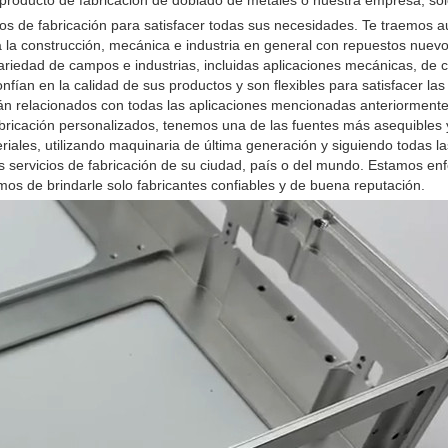
producto de fabricación de doblado de metales o nuestra empresa, sol
ios de fabricación para satisfacer todas sus necesidades. Te traemos a
 la construcción, mecánica e industria en general con repuestos nuevos
riedad de campos e industrias, incluidas aplicaciones mecánicas, de c
fían en la calidad de sus productos y son flexibles para satisfacer la
stán relacionados con todas las aplicaciones mencionadas anteriormente
fabricación personalizados, tenemos una de las fuentes más asequibles
ales, utilizando maquinaria de última generación y siguiendo todas la
s servicios de fabricación de su ciudad, país o del mundo. Estamos en
mos de brindarle solo fabricantes confiables y de buena reputación.