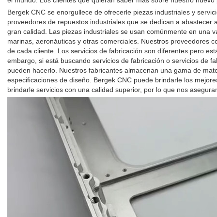
el mundo. Los clientes que quieran saber más sobre nuestro nuevo 
Bergek CNC se enorgullece de ofrecerle piezas industriales y servic
proveedores de repuestos industriales que se dedican a abastecer a
gran calidad. Las piezas industriales se usan comúnmente en una va
marinas, aeronáuticas y otras comerciales. Nuestros proveedores con
de cada cliente. Los servicios de fabricación son diferentes pero e
embargo, si está buscando servicios de fabricación o servicios de 
pueden hacerlo. Nuestros fabricantes almacenan una gama de materi
especificaciones de diseño. Bergek CNC puede brindarle los mejore
brindarle servicios con una calidad superior, por lo que nos asegura