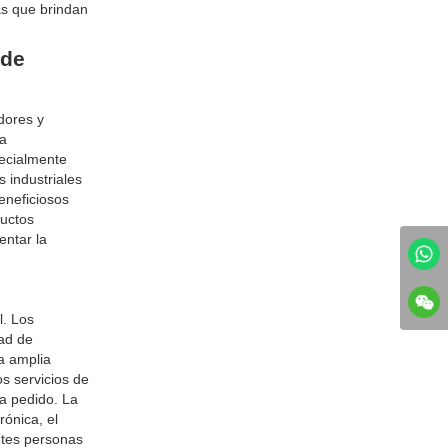
as que brindan
 de
dores y
la
pecialmente
 industriales
eneficiosos
ductos
entar la
l. Los
dad de
a amplia
s servicios de
a pedido. La
rónica, el
ntes personas