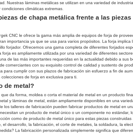
dad. Nuestras láminas metálicas se utilizan en una variedad de industri
r condiciones climáticas extremas.
piezas de chapa metálica frente a las piezas
ergek CNC le ofrece la gama más amplia de equipos de forja de provee
ran importancia ya que se usa para varios propósitos. La forja implica 
llo forjador. Ofrecemos una gama completa de diferentes forjados es
 forja es ampliamente utilizada por una variedad de diferentes sectores
 una de las más importantes requeridas en la actualidad debido a sus b
de comerciantes con su exquisito control de calidad y sustento de pro
a para cumplir con sus plazos de fabricación sin esfuerzo a fin de aum
 colecciones de forja en exclusiva para ti.
o de metal?
ue da forma, moldea o corta el material de metal en un producto fina
metal y láminas de metal, están ampliamente disponibles en una varie
e los talleres de fabricación pueden fabricar productos de metal en un
necesitan un producto de metal único o un componente no estándar, lo
ucción como de producto de metal único para estas piezas construidas 
 el desarrollo, la fabricación, el corte de metales, la soldadura, la elect
edida? La fabricación personalizada simplemente significa que difere