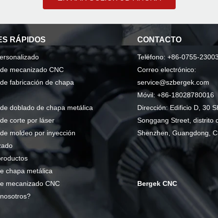
S RÁPIDOS
CONTACTO
personalizado
Teléfono: +86-0755-2300
o de mecanizado CNC
Correo electrónico:
 de fabricación de chapa
service@szbergek.com
Móvil: +86-18028780016
 de doblado de chapa metálica
Dirección: Edificio D, 30 S
 de corte por láser
Songgang Street, distrito 
 de moldeo por inyección
Shenzhen, Guangdong, C
zado
productos
e chapa metálica
de mecanizado CNC
Bergek CNC
nosotros?