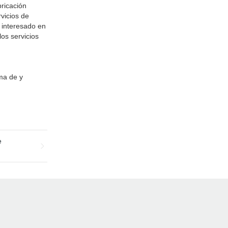
bricación
vicios de
 interesado en
los servicios
ma de y
e