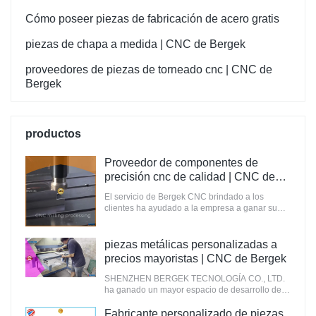
Cómo poseer piezas de fabricación de acero gratis
piezas de chapa a medida | CNC de Bergek
proveedores de piezas de torneado cnc | CNC de
Bergek
productos
Proveedor de componentes de
precisión cnc de calidad | CNC de
Bergek
El servicio de Bergek CNC brindado a los
clientes ha ayudado a la empresa a ganar su
confianza y reconocimiento.
piezas metálicas personalizadas a
precios mayoristas | CNC de Bergek
SHENZHEN BERGEK TECNOLOGÍA CO., LTD.
ha ganado un mayor espacio de desarrollo de
mercado en estos años.
Fabricante personalizado de piezas