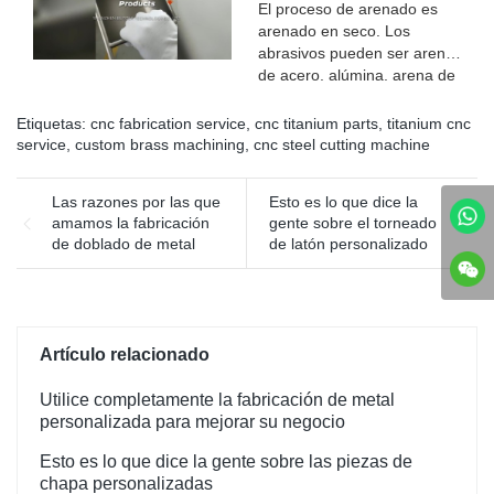
tamaño de los dibujos,
moldeo por inyección) es el
modernos, hay una
El proceso de arenado es
procesando
material termoplástico o
tendencia cada vez más
arenado en seco. Los
automáticamente las piezas.
termoendurecible que utiliza
popular, si está listo para
abrasivos pueden ser arena
un molde de moldeo de
ingresar al mercado y tiene
de acero, alúmina, arena de
plástico en productos
su diseño propio, bienvenido
cuarzo, carburo de silicio,
plásticos de varias formas
a discutir con nosotros,
pero la más utilizada es la
Etiquetas:
cnc fabrication service
,
cnc titanium parts
,
titanium cnc
del equipo de moldeo
realizaremos sus ideas, en
arena de cuarzo, de acuerdo
service
,
custom brass machining
,
cnc steel cutting machine
principal, el moldeo por
comparación con los
con el material de las piezas,
inyección se logra mediante
competidores, szBERGEK es
el estado de la superficie y
Las razones por las que
Esto es lo que dice la
una máquina de moldeo por
más confiable en calidad y
los requisitos de
amamos la fabricación
gente sobre el torneado
inyección y un molde.
rendimiento del producto.
procesamiento, se pueden
de doblado de metal
de latón personalizado
elegir diferentes sustancias
abrasivas.
Artículo relacionado
Utilice completamente la fabricación de metal
personalizada para mejorar su negocio
Esto es lo que dice la gente sobre las piezas de
chapa personalizadas