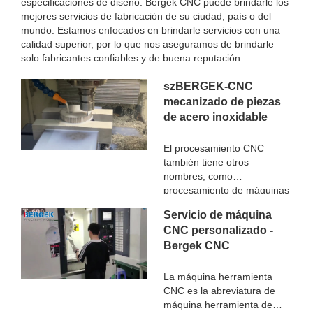
especificaciones de diseño. Bergek CNC puede brindarle los
mejores servicios de fabricación de su ciudad, país o del
mundo. Estamos enfocados en brindarle servicios con una
calidad superior, por lo que nos aseguramos de brindarle
solo fabricantes confiables y de buena reputación.
szBERGEK-CNC
mecanizado de piezas
de acero inoxidable
El procesamiento CNC
también tiene otros
nombres, como
procesamiento de máquinas
herramienta CNC, gongs de
Servicio de máquina
computadora y llamado
CNC personalizado -
centro de procesamiento
Bergek CNC
CNC, el trabajo principal es
compilar procedimientos de
procesamiento, el trabajo
La máquina herramienta
manual original en
CNC es la abreviatura de
programación de
máquina herramienta de