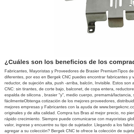
¿Cuáles son los beneficios de los compr
Fabricantes, Mayoristas y Proveedores de Brasier PremiumTipos de
diferentes, por eso en Bergek CNC puedes encontrar fabricantes y 
reductor, de sujeción alta, push -arriba, balcón, Invisible. Estos 
CNC: sin tirantes, de corte bajo, balconet, de copa entera, reductor
espalda de silicona , brasier "y", medio cuerpo, premamá/lactancia, s
fácilmenteObtenga cotización de los mejores proveedores, distribuid
mejores empresas y Fabricantes con la ayuda de www.bergekcnc.co
originales y de alta calidad. Compra tus Bras al mejor precio, no pi
rápido crecimiento. Siempre puede comunicarse con mayoristas glob
valor, ingrese y encuentre su tipo de sujetador. Llegando a los fa
agregar a su colección? Bergek CNC te ofrece la colección de sujet