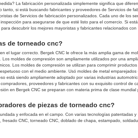
edida? La fabricación personalizada simplemente significa que difere
 tanto, si está buscando fabricantes y proveedores de Servicios de fa
ristas de Servicios de fabricación personalizados. Cada uno de los ser
inspección para asegurarse de que esté listo para el comercio. Si está
r para descubrir los mejores mayoristas y fabricantes relacionados con 
as de torneado cnc?
 el lugar correcto. Bergek CNC le ofrece la más amplia gama de mo
do. Los moldes de compresión son ampliamente utilizados por una ampl
ónicos. Los moldes de compresión se utilizan para comprimir productos
y respetuoso con el medio ambiente. Usó moldes de metal emparejados
eso está siendo ampliamente adoptado por varias industrias automotri
ompradores, proveedores y fabricantes con su exquisito control de ca
presión en Bergek CNC se preparan con materia prima de clase mundial
pradores de piezas de torneado cnc?
dada y enfocada en el campo. Con varias tecnologías patentadas y 
, fresado CNC, torneado CNC, doblado de chapa, estampado, soldadu