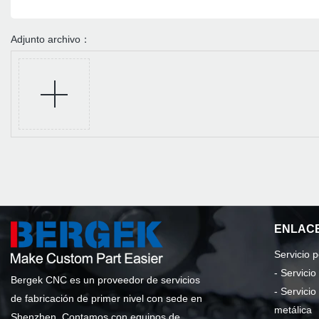
Adjunto archivo：
ENLACE
Servicio 
-
Servici
Bergek CNC es un proveedor de servicios
-
Servicio
de fabricación de primer nivel con sede en
metálica
Shenzhen. Contamos con equipos de