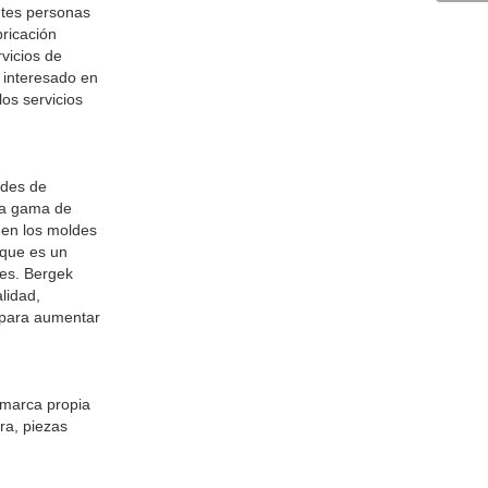
ntes personas
bricación
vicios de
 interesado en
los servicios
ldes de
ia gama de
 en los moldes
 que es un
ces. Bergek
lidad,
 para aumentar
marca propia
ra, piezas