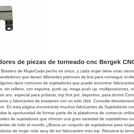
adores de piezas de torneado cnc Bergek CN
 Brasiers de MujerCada pecho es único, y cada mujer tiene unas nece
vendedores que tienen diferentes patrones de bra para conseguir el ef
son algunos tipos comunes de sujetadores que puede encontrar fabricante
es, sin relleno, con espuma, push up, mega push up, multiposiciones, s
in aro, especial para prótesis, top first put, deportivo, para dormir.Com
ores y fabricantes de brasieres con un solo click. Consulte directament
m. En esta página encontrarás muchos fabricantes de Sujetadores co
erdas la oportunidad de formar parte de la plataforma de comercio onli
ales de sujetadores que ofrecen una gran variedad de sujetadores co
bricantes de todo el mundo ¿Busca un conjunto de sujetadores para muje
adores de mujer más sexy de los fabricantes más top. Renueva tu lenc