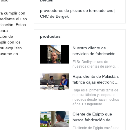
 solo
Bergek
proveedores de piezas de torneado cnc |
ra cumplir con
CNC de Bergek
mediante el uso
icación. Estos
 para
cción de
productos
lir con los
su exquisito
Nuestro cliente de
 usarse en
servicios de fabricación
de chapa y mecanizado
El Sr. Dmitry es uno de
CNC de Canadá
nuestros clientes de servicios
de fabricación de chapa y
mecanizado CNC de
Raja, cliente de Pakistán,
Canadá. Cooperamos desde
fabrica cajas electrónicas
2018/4
con BERGEK
Raja es el primer visitante de
nuestra fábrica y coopera con
nosotros desde hace muchos
años. Es ingeniero
electrónico para una
empresa de Pakistán. Quiere
Cliente de Egipto que
fabricar cajas electrónicas.
busca fabricación de
Bergek lo ayuda a construir
chapa
cajas personalizadas. cada
El cliente de Egipto envió una