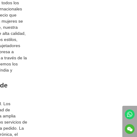
 todos los
ernacionales
recio que
s mujeres se
, nuestra
 alta calidad,
 estilos,
sujetadores
presa a
a través de la
ecemos los
India y
 de
l. Los
dad de
a amplia
s servicios de
a pedido. La
rónica, el