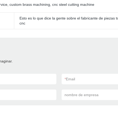
rvice
,
custom brass machining
,
cnc steel cutting machine
Esto es lo que dice la gente sobre el fabricante de piezas 
cnc
maginar.
*
Email
nombre de empresa