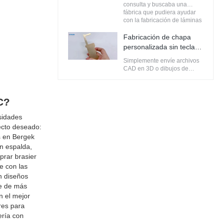
año se quedará en China
consulta y buscaba una
durante 1-2 meses para
fábrica que pudiera ayudar
terminar algunos proyectos.
con la fabricación de láminas
de metal. Están construyendo
viviendas para equipos de
Fabricación de chapa
alta gama, en los que el
personalizada sin tecla
acabado superficial es muy
táctil
importante.
Simplemente envíe archivos
CAD en 3D o dibujos de
ingeniería a Bergek, nuestros
servicios de fabricación de
chapa metálica brindan una
C?
solución rápida y rentable
para cualquier pieza.
Brindamos una variedad de
sidades
materiales de láminas de
ecto deseado:
metal, que incluyen aluminio,
s en Bergek
cobre, acero y acero
in espalda,
inoxidable, así como
servicios de ensamblaje
prar brasier
como instalación de insertos
e con las
de PEM, soldadura y
n diseños
servicios de acabado.
ne de más
n el mejor
res para
ería con