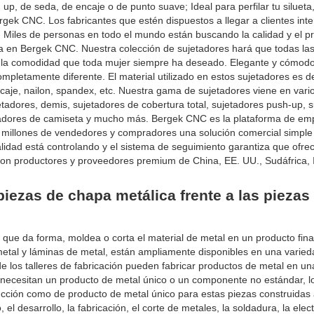
up, de seda, de encaje o de punto suave; Ideal para perfilar tu silueta,
rgek CNC. Los fabricantes que estén dispuestos a llegar a clientes int
. Miles de personas en todo el mundo están buscando la calidad y el p
da en Bergek CNC. Nuestra colección de sujetadores hará que todas la
y la comodidad que toda mujer siempre ha deseado. Elegante y cómodo
completamente diferente. El material utilizado en estos sujetadores es de
caje, nailon, spandex, etc. Nuestra gama de sujetadores viene en varios
tadores, demis, sujetadores de cobertura total, sujetadores push-up, 
ujetadores de camiseta y mucho más. Bergek CNC es la plataforma de em
millones de vendedores y compradores una solución comercial simple 
alidad está controlando y el sistema de seguimiento garantiza que ofr
on productores y proveedores premium de China, EE. UU., Sudáfrica, 
piezas de chapa metálica frente a las piezas
ue da forma, moldea o corta el material de metal en un producto fina
metal y láminas de metal, están ampliamente disponibles en una varie
e los talleres de fabricación pueden fabricar productos de metal en un
necesitan un producto de metal único o un componente no estándar, lo
ucción como de producto de metal único para estas piezas construidas 
 el desarrollo, la fabricación, el corte de metales, la soldadura, la elect