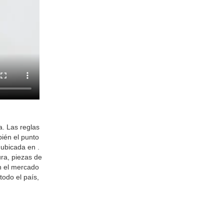
a. Las reglas
bién el punto
 ubicada en .
ra, piezas de
en el mercado
odo el país,