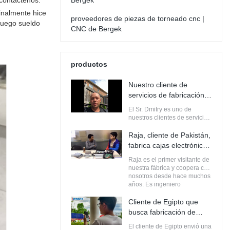
contáctenos.
Bergek
finalmente hice
proveedores de piezas de torneado cnc |
 luego sueldo
CNC de Bergek
productos
Nuestro cliente de
servicios de fabricación
de chapa y mecanizado
El Sr. Dmitry es uno de
CNC de Canadá
nuestros clientes de servicios
de fabricación de chapa y
mecanizado CNC de
Raja, cliente de Pakistán,
Canadá. Cooperamos desde
fabrica cajas electrónicas
2018/4
con BERGEK
Raja es el primer visitante de
nuestra fábrica y coopera con
nosotros desde hace muchos
años. Es ingeniero
electrónico para una
empresa de Pakistán. Quiere
Cliente de Egipto que
fabricar cajas electrónicas.
busca fabricación de
Bergek lo ayuda a construir
chapa
cajas personalizadas. cada
El cliente de Egipto envió una