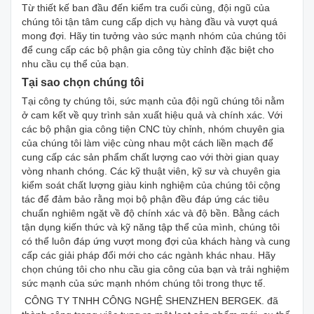
Từ thiết kế ban đầu đến kiểm tra cuối cùng, đội ngũ của
chúng tôi tận tâm cung cấp dịch vụ hàng đầu và vượt quá
mong đợi. Hãy tin tưởng vào sức mạnh nhóm của chúng tôi
để cung cấp các bộ phận gia công tùy chỉnh đặc biệt cho
nhu cầu cụ thể của bạn.
Tại sao chọn chúng tôi
Tại công ty chúng tôi, sức mạnh của đội ngũ chúng tôi nằm
ở cam kết về quy trình sản xuất hiệu quả và chính xác. Với
các bộ phận gia công tiện CNC tùy chỉnh, nhóm chuyên gia
của chúng tôi làm việc cùng nhau một cách liền mạch để
cung cấp các sản phẩm chất lượng cao với thời gian quay
vòng nhanh chóng. Các kỹ thuật viên, kỹ sư và chuyên gia
kiểm soát chất lượng giàu kinh nghiệm của chúng tôi cộng
tác để đảm bảo rằng mọi bộ phận đều đáp ứng các tiêu
chuẩn nghiêm ngặt về độ chính xác và độ bền. Bằng cách
tận dụng kiến ​​thức và kỹ năng tập thể của mình, chúng tôi
có thể luôn đáp ứng vượt mong đợi của khách hàng và cung
cấp các giải pháp đổi mới cho các ngành khác nhau. Hãy
chọn chúng tôi cho nhu cầu gia công của bạn và trải nghiệm
sức mạnh của sức mạnh nhóm chúng tôi trong thực tế.
CÔNG TY TNHH CÔNG NGHỆ SHENZHEN BERGEK. đã