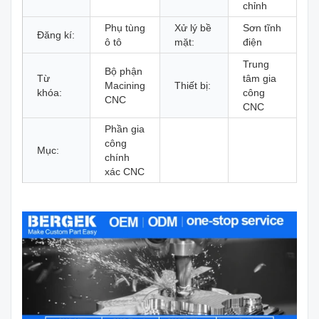
chỉnh
Phụ tùng
Xử lý bề
Sơn tĩnh
Đăng kí:
ô tô
mặt:
điện
Trung
Bộ phận
Từ
tâm gia
Macining
Thiết bị:
khóa:
công
CNC
CNC
Phần gia
công
Mục:
chính
xác CNC