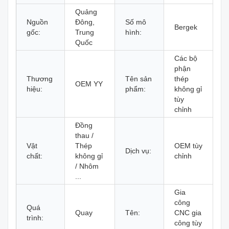
Quảng
Nguồn
Đông,
Số mô
Bergek
gốc:
Trung
hình:
Quốc
Các bộ
phận
Thương
Tên sản
thép
OEM YY
hiệu:
phẩm:
không gỉ
tùy
chỉnh
Đồng
thau /
Vật
Thép
OEM tùy
Dịch vụ:
chất:
không gỉ
chỉnh
/ Nhôm
...
Gia
công
Quá
Quay
Tên:
CNC gia
trình:
công tùy