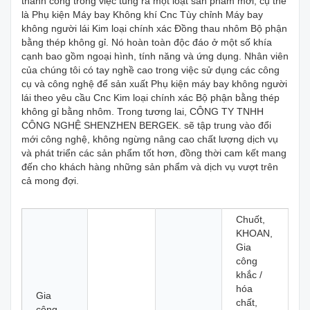
thành công trong việc tung ra một loạt sản phẩm mới, cụ thể
là Phụ kiện Máy bay Không khí Cnc Tùy chỉnh Máy bay
không người lái Kim loại chính xác Đồng thau nhôm Bộ phận
bằng thép không gỉ. Nó hoàn toàn độc đáo ở một số khía
cạnh bao gồm ngoại hình, tính năng và ứng dụng. Nhân viên
của chúng tôi có tay nghề cao trong việc sử dụng các công
cụ và công nghệ để sản xuất Phụ kiện máy bay không người
lái theo yêu cầu Cnc Kim loại chính xác Bộ phận bằng thép
không gỉ bằng nhôm. Trong tương lai, CÔNG TY TNHH
CÔNG NGHỆ SHENZHEN BERGEK. sẽ tập trung vào đổi
mới công nghệ, không ngừng nâng cao chất lượng dịch vụ
và phát triển các sản phẩm tốt hơn, đồng thời cam kết mang
đến cho khách hàng những sản phẩm và dịch vụ vượt trên
cả mong đợi.
Chuốt,
KHOAN,
Gia
công
khắc /
hóa
Gia
chất,
công