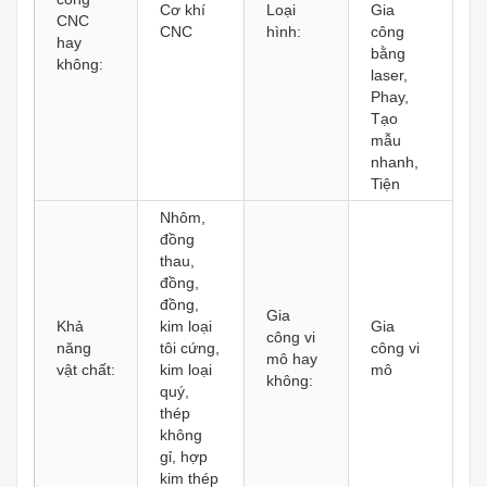
Cơ khí
Loại
Gia
CNC
CNC
hình:
công
hay
bằng
không:
laser,
Phay,
Tạo
mẫu
nhanh,
Tiện
Nhôm,
đồng
thau,
đồng,
đồng,
Gia
Khả
kim loại
Gia
công vi
năng
tôi cứng,
công vi
mô hay
vật chất:
kim loại
mô
không:
quý,
thép
không
gỉ, hợp
kim thép