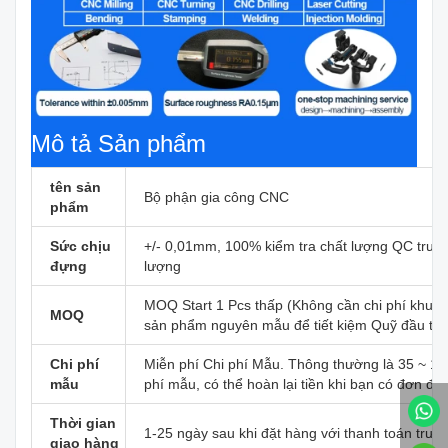
Mô tả Sản phẩm
tên sản
Bộ phận gia công CNC
phẩm
Sức chịu
+/- 0,01mm, 100% kiểm tra chất lượng QC trước
đựng
lượng
MOQ Start 1 Pcs thấp (Không cần chi phí khuôn
MOQ
sản phẩm nguyên mẫu để tiết kiệm Quỹ đầu tư 
Chi phí
Miễn phí Chi phí Mẫu. Thông thường là 35 ~ 110
mẫu
phí mẫu, có thể hoàn lại tiền khi bạn có đơn đặ
Thời gian
1-25 ngày sau khi đặt hàng với thanh toán trướ
giao hàng