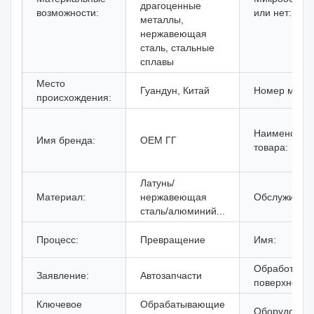
драгоценные
возможности:
или нет:
металлы,
нержавеющая
сталь, стальные
сплавы
Место
Гуандун, Китай
Номер моде
происхождения:
Наименован
Имя бренда:
OEM ГГ
товара:
Латунь/
Материал:
нержавеющая
Обслуживани
сталь/алюминий...
Процесс:
Превращение
Имя:
Обработка
Заявление:
Автозапчасти
поверхности
Ключевое
Обрабатывающие
Оборудовани