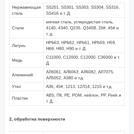
Нержавеющая
SS201, SS301, SS303, SS304, SS316,
сталь
SS416 и т. Д.
мягкая сталь, углеродистая сталь,
Стали
4140, 4340, Q235, Q345B, 20#, 45# и
т. д.
HPb63, HPb62, HPb61, HPb59, H59,
Латунь
H68, H80, H90 и т. Д.
C11000, C12000, C12000, C36000 и т.
Медь
Д.
АЛ6061, АЛ6063, АЛ6082, АЛ7075,
Алюминий
АЛ5052, А380 и т.д.
Утюг
А36, 45#, 1213, 12Л14, 1215 и т.д.
ABS, ПК, PE, POM, нейлон, PP, Peek и
Пластик
т. Д.
2, обработка поверхности