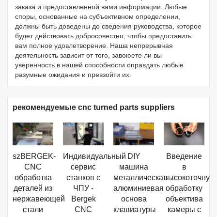
заказа и предоставленной вами информации. Любые
споры, основанные на субъективном определении,
должны быть доведены до сведения руководства, которое
будет действовать добросовестно, чтобы предоставить
вам полное удовлетворение. Наша непрерывная
деятельность зависит от того, завоюете ли вы
уверенность в нашей способности оправдать любые
разумные ожидания и превзойти их.
рекомендуемые cnc turned parts suppliers
szBERGEK-
Индивидуальный
DIY
Введение
CNC
сервис
машина
в
обработка
станков с
металлическая
высокоточную
деталей из
ЧПУ -
алюминиевая
обработку
нержавеющей
Bergek
основа
объектива
стали
CNC
клавиатуры
камеры с