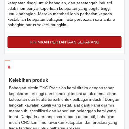
ketepatan tinggi untuk bahagian, dan sesetengah industri
tidak mempunyai keperluan ketepatan yang begitu tinggi
untuk bahagian. Mereka memberi lebih perhatian kepada
kestabilan ketepatan bahagian, iaitu perbezaan saiz antara
bahagian harus sekecil mungkin.
KIRIMKAN PERTANYAAN SEKARANG
Butiran produk.
Kelebihan produk
Bahagian Mesin CNC Precision kami direka dengan tahap
kepakaran tertinggi dan teknologi terkini untuk memastikan
ketepatan dan kualiti terbaik untuk pelbagai industri. Dengan
langkah kawalan kualiti yang ketat, alat ganti kami dijamin
memenuhi spesifikasi dan keperluan pelanggan kami yang
tepat. Daripada aeroangkasa kepada automotif, bahagian
mesin CNC kami menawarkan ketepatan dan prestasi yang
tiada tandingan untuk pelbagai aplikasi.