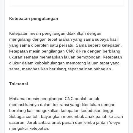
Ketepatan pengulangan
Ketepatan mesin pengilangan ditakrifkan dengan
mengulangi dengan tepat arahan yang sama supaya hasil
yang sama diperoleh satu persatu. Sama seperti ketepatan,
ketepatan mesin pengilangan CNC dikira dengan berbilang
ukuran semasa menetapkan laluan pemotongan. Ketepatan
diukur dalam kebolehulangan memotong laluan tepat yang
sama, menghasilkan berulang, tepat salinan bahagian.
Toleransi
Matlamat mesin pengilangan CNC adalah untuk
memastikannya dalam toleransi yang ditentukan dengan
berulang kali mengekalkan ketepatan kedudukan tinggi.
Sebagai contoh, bayangkan menembak anak panah ke arah
sasaran. Jarak antara anak panah dan lembu jantan 's-eye
mengukur ketepatan.