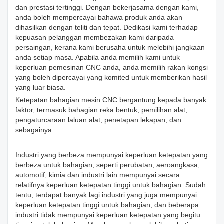
dan prestasi tertinggi. Dengan bekerjasama dengan kami,
anda boleh mempercayai bahawa produk anda akan
dihasilkan dengan teliti dan tepat. Dedikasi kami terhadap
kepuasan pelanggan membezakan kami daripada
persaingan, kerana kami berusaha untuk melebihi jangkaan
anda setiap masa. Apabila anda memilih kami untuk
keperluan pemesinan CNC anda, anda memilih rakan kongsi
yang boleh dipercayai yang komited untuk memberikan hasil
yang luar biasa.
Ketepatan bahagian mesin CNC bergantung kepada banyak
faktor, termasuk bahagian reka bentuk, pemilihan alat,
pengaturcaraan laluan alat, penetapan lekapan, dan
sebagainya.
Industri yang berbeza mempunyai keperluan ketepatan yang
berbeza untuk bahagian, seperti perubatan, aeroangkasa,
automotif, kimia dan industri lain mempunyai secara
relatifnya keperluan ketepatan tinggi untuk bahagian. Sudah
tentu, terdapat banyak lagi industri yang juga mempunyai
keperluan ketepatan tinggi untuk bahagian, dan beberapa
industri tidak mempunyai keperluan ketepatan yang begitu