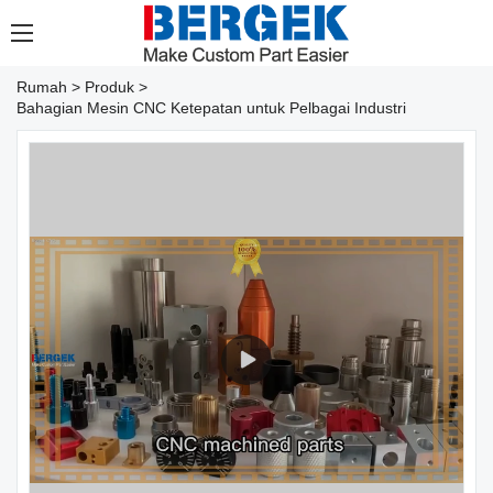
Rumah
>
Produk
>
Bahagian Mesin CNC Ketepatan untuk Pelbagai Industri