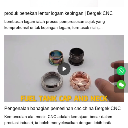
produk penekan lentur logam kepingan | Bergek CNC
Lembaran logam ialah proses pemprosesan sejuk yang
komprehensif untuk kepingan logam, termasuk ricih,
tebukan/potongan/komposit, lipatan, rivet, penyambungan, dan
membentuk, kepingan logam juga mempunyai ciri-ciri tertentu.
Pengenalan bahagian pemesinan cnc china Bergek CNC
Kemunculan alat mesin CNC adalah kemajuan besar dalam
prestasi industri, ia boleh menyelesaikan dengan lebih baik