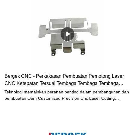
seperti tudung julat, penghawa dingin luar, kipas baharu,
cengkerang mesin basuh, cengkerang kereta, hos komputer, dan
sebagainya.
Bergek CNC - Perkakasan Pembuatan Pemotong Laser
CNC Ketepatan Tersuai Tembaga Tembaga Tembaga
Tahan Karat Aluminium Lembaran Aluminium Ditemui
Teknologi memainkan peranan penting dalam pembangunan dan
pembuatan Oem Customized Precision Cnc Laser Cutting
Fabrication Hardware Brass Copper Stainless Steel Sheet Metal
Stamping Parts. Dalam bidang Sheet Metal Fabrication, ia
berfungsi dengan sangat baik dan telah mendapat populariti yang
meluas.