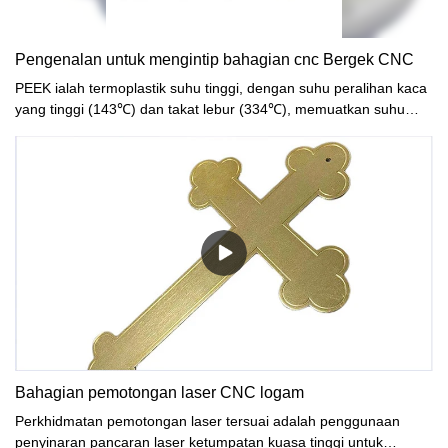
Pengenalan untuk mengintip bahagian cnc Bergek CNC
PEEK ialah termoplastik suhu tinggi, dengan suhu peralihan kaca
yang tinggi (143℃) dan takat lebur (334℃), memuatkan suhu
ubah bentuk terma sehingga 316℃(30% gentian kaca atau
gentian karbon diperkukuh), boleh digunakan tahan lama pada
250 ℃, berbanding dengan plastik tahan suhu tinggi yang lain
seperti PI, PPS, PTFE, PPO, dll., Had atas suhu perkhidmatan
melebihi kira-kira 50 ℃.
Bahagian pemotongan laser CNC logam
Perkhidmatan pemotongan laser tersuai adalah penggunaan
penyinaran pancaran laser ketumpatan kuasa tinggi untuk