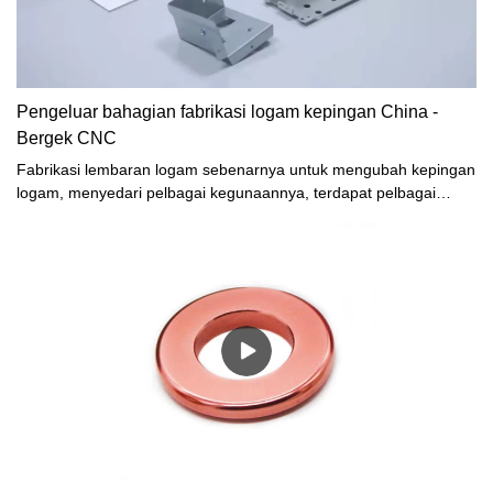
Pengeluar bahagian fabrikasi logam kepingan China -
Bergek CNC
Fabrikasi lembaran logam sebenarnya untuk mengubah kepingan
logam, menyedari pelbagai kegunaannya, terdapat pelbagai
kaedah pemprosesan, seperti stamping, memotong, memotong,
sebagai contoh, setiap keluarga memerlukan pintu dan tingkap
keluli tahan karat, serta kotak elektrik , semua jenis kotak kawalan
mesti diproses oleh bahagian kepingan logam. Jika anda
memerlukan produk pemprosesan logam kepingan tersuai, anda
boleh menghubungi szbergek dan menghantar lukisan kepada
kami untuk mendapatkan sebut harga.