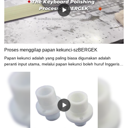
Proses menggilap papan kekunci-szBERGEK
Papan kekunci adalah yang paling biasa digunakan adalah
peranti input utama, melalui papan kekunci boleh huruf Inggeris,
nombor, tanda baca, seperti input ke komputer, untuk
menghantar arahan ke komputer, data input, dll, dan beberapa
dengan pelbagai pintasan papan kekunci, tetapi papan kekunci
jenis ini untuk komputer jenama nama apa pada mulanya, dan
digunakan untuk dianggap sebagai ciri komputer jenama nama,
dengan peredaran masa, Secara beransur-ansur, pasaran juga
muncul produk bebas dengan semua jenis fungsi pantas dijual
secara berasingan, dan dengan pemacu khas dan perisian
tetapan, dalam mesin yang serasi juga boleh mencapai operasi
yang diperibadikan.