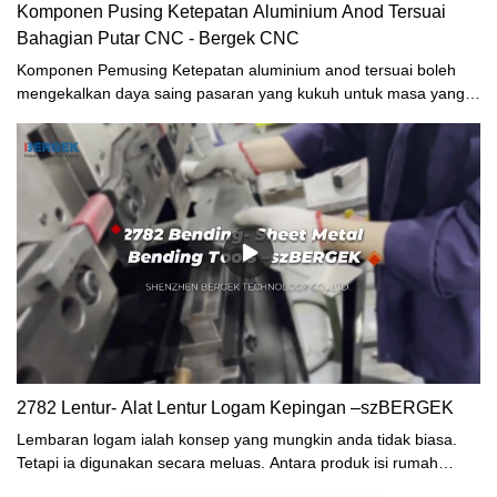
Komponen Pusing Ketepatan Aluminium Anod Tersuai
Bahagian Putar CNC - Bergek CNC
Komponen Pemusing Ketepatan aluminium anod tersuai boleh
mengekalkan daya saing pasaran yang kukuh untuk masa yang
lama, tidak dapat dipisahkan daripada penekanan pada bakat
dan teknologi. Selain itu, penyesuaian produk dialu-alukan
dengan mesra.
2782 Lentur- Alat Lentur Logam Kepingan –szBERGEK
Lembaran logam ialah konsep yang mungkin anda tidak biasa.
Tetapi ia digunakan secara meluas. Antara produk isi rumah
harian kami, banyak produk diperbuat daripada kepingan logam,