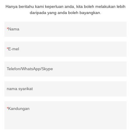
berangka mengeluarkan pelbagai isyarat kawalan, mengawal
Hanya beritahu kami keperluan anda, kita boleh melakukan lebih
pergerakan alat mesin, mengikut keperluan bentuk dan saiz
daripada yang anda boleh bayangkan.
lukisan, secara automatik memproses bahagian keluar.
Nama
E-mel
Telefon/WhatsApp/Skype
nama syarikat
Kandungan