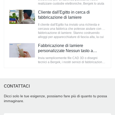
realizzare custodie elettroniche, Bergek lo aiuta
a costruire custodie personalizzate. ogni anno
rimarrà in Cina per 1-2 mesi per portare a
Cliente dall'Egitto in cerca di
termine alcuni progetti.
fabbricazione di lamiere
Il cliente dall'Egitto ha inviato una richiesta e
cercava una fabbrica che potesse aiutare con la
fabbricazione di lamiere. Stanno costruendo
alloggi per apparecchiature di fascia alta, la cui
finitura superficiale è davvero importante.
Fabbricazione di lamiere
personalizzate Nessun tasto a
sfioramento
Invia semplicemente file CAD 3D o disegni
tecnici a Bergek, i nostri servizi di fabbricazione
di lamiere forniscono una soluzione rapida ed
economica per qualsiasi parte. Forniamo una
gamma di materiali in lamiera, tra cui alluminio,
rame, acciaio e acciaio inossidabile, nonché
servizi di assemblaggio come l'installazione di
CONTATTACI
inserti PEM, saldatura e servizi di finitura.
Dicci solo le tue esigenze, possiamo fare più di quanto tu possa
immaginare.