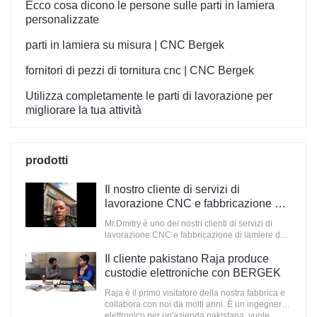
Ecco cosa dicono le persone sulle parti in lamiera
personalizzate
parti in lamiera su misura | CNC Bergek
fornitori di pezzi di tornitura cnc | CNC Bergek
Utilizza completamente le parti di lavorazione per
migliorare la tua attività
prodotti
Il nostro cliente di servizi di
lavorazione CNC e fabbricazione di
lamiere dal Canada
Mr.Dmitry è uno dei nostri clienti di servizi di
lavorazione CNC e fabbricazione di lamiere dal
Canada, abbiamo collaborato dal 2018/4
Il cliente pakistano Raja produce
custodie elettroniche con BERGEK
Raja è il primo visitatore della nostra fabbrica e
collabora con noi da molti anni. È un ingegnere
elettronico per un'azienda pakistana, vuole