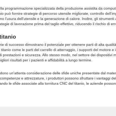
so della programmazione specializzata della produzione assistita da comp
io può fornire strategie di percorso utensile migliorate, controllo dell'i
 l'usura dell'utensile e la generazione di calore. Inoltre, gli strumenti
tegie di lavorazione prima del taglio effettivo, riducendo il rischio di err
titanio
orie di successo dimostrano il potenziale per ottenere parti di alta qua
tanio come le parti del carrello di atterraggio, i supporti del motore e i
 prestazioni e sicurezza. Allo stesso modo, nel settore dei dispositivi med
iori risultati per i pazienti e affidabilità a lungo termine.
iedono un'attenta considerazione delle sfide uniche presentate dal materia
petenze e attrezzature, i produttori possono sfruttare i vantaggi del t
do le sfide associate alla tornitura CNC del titanio, le aziende posso