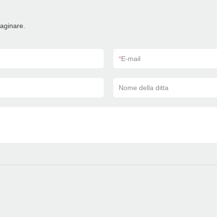
maginare.
*
E-mail
Nome della ditta