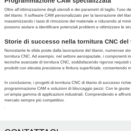
Programmazione CAM specializzata
Oltre all'ottimizzazione degli utensili e dei parametri di taglio, l'u
del titanio. Il software CAM personalizzato per la lavorazione del titan
massimizzando i tassi di rimozione del materiale e riducendo al minimo
possono aiutare a identificare potenziali problemi e ottimizzare le stra
Storie di successo nella tornitura CNC del 
Nonostante le sfide poste dalla lavorazione del titanio, numerose st
tornitura CNC. Ad esempio, nel settore aerospaziale, i componenti in ti
tecniche avanzate di tornitura CNC, soddisfacendo rigorosi requisiti di
prodotti con elevata precisione e finitura superficiale, consentendo migl
In conclusione, i progetti di tornitura CNC di titanio di successo rich
programmazione CAM e soluzioni di bloccaggio pezzi. Con le giuste com
un’ampia gamma di applicazioni industriali. Comprendendo e affrontan
mercato sempre più competitivo.
.