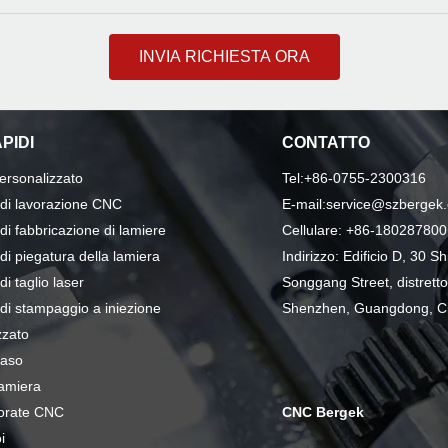
INVIA RICHIESTA ORA
PIDI
CONTATTO
personalizzato
Tel:+86-0755-2300316
 di lavorazione CNC
E-mail:service@szbergek
 di fabbricazione di lamiere
Cellulare: +86-18028780
 di piegatura della lamiera
Indirizzo: Edificio D, 30 S
di taglio laser
Songgang Street, distretto
 di stampaggio a iniezione
Shenzhen, Guangdong, C
zzato
Caso
lamiera
vorate CNC
CNC Bergek
i