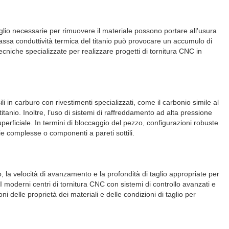
aglio necessarie per rimuovere il materiale possono portare all'usura
 bassa conduttività termica del titanio può provocare un accumulo di
cniche specializzate per realizzare progetti di tornitura CNC in
i in carburo con rivestimenti specializzati, come il carbonio simile al
titanio. Inoltre, l’uso di sistemi di raffreddamento ad alta pressione
uperficiale. In termini di bloccaggio del pezzo, configurazioni robuste
rie complesse o componenti a pareti sottili.
lio, la velocità di avanzamento e la profondità di taglio appropriate per
e. I moderni centri di tornitura CNC con sistemi di controllo avanzati e
ni delle proprietà dei materiali e delle condizioni di taglio per