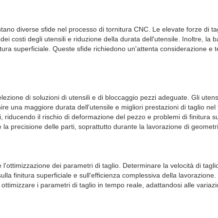
ntano diverse sfide nel processo di tornitura CNC. Le elevate forze di t
i costi degli utensili e riduzione della durata dell'utensile. Inoltre, la
ra superficiale. Queste sfide richiedono un'attenta considerazione e te
ezione di soluzioni di utensili e di bloccaggio pezzi adeguate. Gli utensil
ire una maggiore durata dell'utensile e migliori prestazioni di taglio nel 
li, riducendo il rischio di deformazione del pezzo e problemi di finitura s
e la precisione delle parti, soprattutto durante la lavorazione di geomet
 è l'ottimizzazione dei parametri di taglio. Determinare la velocità di tag
 sulla finitura superficiale e sull'efficienza complessiva della lavorazion
ottimizzare i parametri di taglio in tempo reale, adattandosi alle variazio