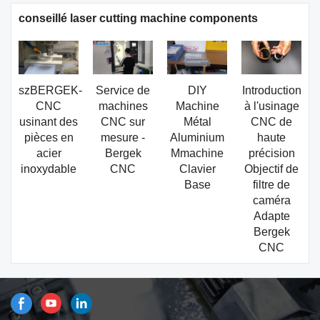
conseillé laser cutting machine components
szBERGEK-
Service de
DIY
Introduction
CNC
machines
Machine
à l'usinage
usinant des
CNC sur
Métal
CNC de
pièces en
mesure -
Aluminium
haute
acier
Bergek
Mmachine
précision
inoxydable
CNC
Clavier
Objectif de
Base
filtre de
caméra
Adapte
Bergek
CNC