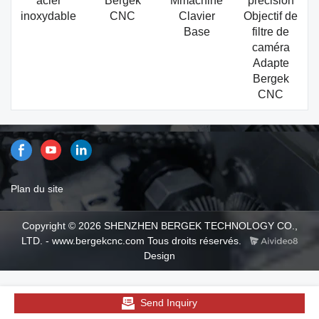
acier
Bergek
Mmachine
précision
inoxydable
CNC
Clavier
Objectif de
Base
filtre de
caméra
Adapte
Bergek
CNC
Plan du site
Copyright © 2026 SHENZHEN BERGEK TECHNOLOGY CO.,
LTD. - www.bergekcnc.com Tous droits réservés.
Design
Send Inquiry