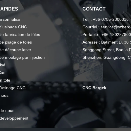
RAPIDES
CONTACT
ersonnalisé
Tél. : +86-0755-2300316
 d'usinage CNC
Courriel : service@szber
de fabrication de tôles
Portable : +86-18028780
de pliage de tôles
Adresse : Bâtiment D, 30 
de découpe laser
Songgang Street, Bao 'a Di
de moulage par injection
Shenzhen, Guangdong, C
isé
Cas
n tôle
d'usinage CNC
CNC Bergek
 nous
de nous
 développement