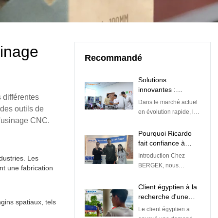
sinage
Recommandé
Solutions
innovantes :
 différentes
partenariat avec
Dans le marché actuel
des outils de
BERGEK pour
en évolution rapide, la
l'excellence de la
 l'usinage CNC.
recherche du
fabrication sur
partenaire de
Pourquoi Ricardo
mesure
fabrication
fait confiance à
personnalisé idéal
BERGEK : une
Introduction Chez
dustries. Les
pour concrétiser vos
histoire de
BERGEK, nous
t une fabrication
idées de produits peut
précision, de
sommes fiers d'être
s'avérer une tâche
patience et de
plus qu'une simple
Client égyptien à la
ardue. Cependant,
résultats
entreprise d'usinage
recherche d'une
avec l'expertise et les
exceptionnels
ins spatiaux, tels
CNC, de fabrication de
fabrication de
capacités appropriées,
Le client égyptien a
tôles et de moulage par
tôlerie