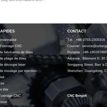
caractéristiques d'usinage.
ne exploration détaillée.
ntages, les défis et les
magnésium. Plongez en
e segment industriel crucial.
RAPIDES
CONTACT
ersonnalisé
Tél. : +86-0755-2300316
 d'usinage CNC
Courriel : service@szber
de fabrication de tôles
Portable : +86-18028780
de pliage de tôles
Adresse : Bâtiment D, 30 
de découpe laser
Songgang Street, Bao 'a Di
de moulage par injection
Shenzhen, Guangdong, C
isé
Cas
n tôle
d'usinage CNC
CNC Bergek
 nous