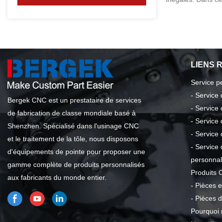
dévoilées sur les 
Attendez-vous à u
Découvrez les ava
applications du 
profondeur dans c
LIENS 
Service p
-
Service
Bergek CNC est un prestataire de services
-
Service 
de fabrication de classe mondiale basé à
-
Service 
Shenzhen. Spécialisé dans l'usinage CNC
-
Service 
et le traitement de la tôle, nous disposons
-
Service 
d'équipements de pointe pour proposer une
personnal
gamme complète de produits personnalisés
Produits 
aux fabricants du monde entier.
-
Pièces e
-
Pièces 
Pourquoi