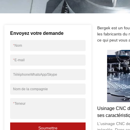
Bergek est un fou
Envoyez votre demande
les fabricants du 
ce qui peut vous
*
Nom
*
E-mail
TéléphoneWhatsApp/Skype
Nom de la compagnie
*
Teneur
Usinage CNC de
ses caractérist
Une exploration 
L'usinage CNC de
Soumettre
inégalés. Dans ce