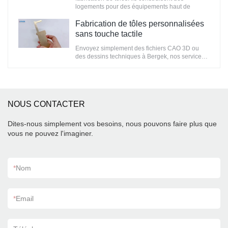
logements pour des équipements haut de
gamme, dont la finition de surface est vraiment
importante.
Fabrication de tôles personnalisées
sans touche tactile
Envoyez simplement des fichiers CAO 3D ou
des dessins techniques à Bergek, nos services
de fabrication de tôlerie fournissent une solution
rapide et économique pour toutes les pièces.
Nous fournissons une gamme de matériaux de
tôlerie, y compris l'aluminium, le cuivre, l'acier et
l'acier inoxydable, ainsi que des services
NOUS CONTACTER
d'assemblage tels que l'installation d'inserts
PEM, des services de soudage et de finition.
Dites-nous simplement vos besoins, nous pouvons faire plus que
vous ne pouvez l'imaginer.
*
Nom
*
Email