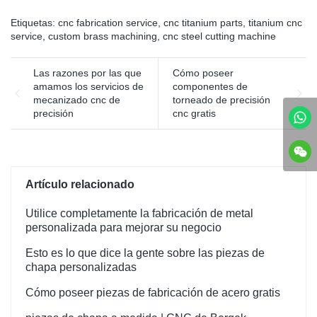
fabricación de chapa
metálica brindan una
Etiquetas:
cnc fabrication service
,
cnc titanium parts
,
titanium cnc
solución rápida y rentable
service
,
custom brass machining
,
cnc steel cutting machine
para cualquier pieza.
Brindamos una variedad de
Las razones por las que
Cómo poseer
materiales de láminas de
amamos los servicios de
componentes de
metal, que incluyen aluminio,
mecanizado cnc de
torneado de precisión
cobre, acero y acero
precisión
cnc gratis
inoxidable, así como
servicios de ensamblaje
como instalación de insertos
de PEM, soldadura y
servicios de acabado.
Artículo relacionado
Utilice completamente la fabricación de metal
personalizada para mejorar su negocio
Esto es lo que dice la gente sobre las piezas de
chapa personalizadas
Cómo poseer piezas de fabricación de acero gratis