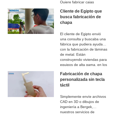
Quiere fabricar cajas
electrónicas. Bergek lo
Cliente de Egipto que
ayuda a construir cajas
busca fabricación de
personalizadas. cada año se
chapa
quedará en China durante 1-
2 meses para terminar
algunos proyectos.
El cliente de Egipto envió
una consulta y buscaba una
fábrica que pudiera ayudar
con la fabricación de láminas
de metal. Están
construyendo viviendas para
equipos de alta gama, en los
que el acabado superficial
Fabricación de chapa
es muy importante.
personalizada sin tecla
táctil
Simplemente envíe archivos
CAD en 3D o dibujos de
ingeniería a Bergek,
nuestros servicios de