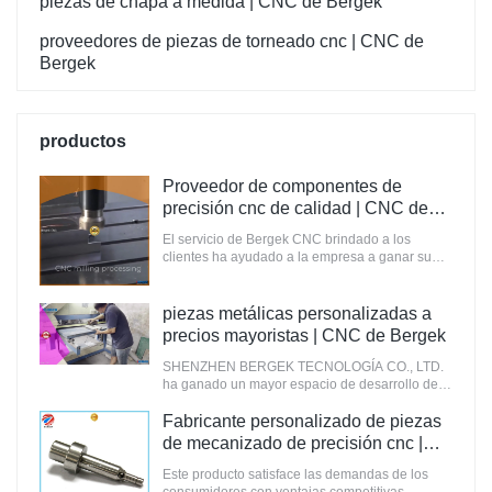
piezas de chapa a medida | CNC de Bergek
proveedores de piezas de torneado cnc | CNC de
Bergek
productos
Proveedor de componentes de
precisión cnc de calidad | CNC de
Bergek
El servicio de Bergek CNC brindado a los
clientes ha ayudado a la empresa a ganar su
confianza y reconocimiento.
piezas metálicas personalizadas a
precios mayoristas | CNC de Bergek
SHENZHEN BERGEK TECNOLOGÍA CO., LTD.
ha ganado un mayor espacio de desarrollo de
mercado en estos años.
Fabricante personalizado de piezas
de mecanizado de precisión cnc |
CNC de Bergek
Este producto satisface las demandas de los