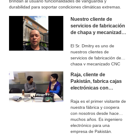
brindan al usuario funcionalidades de vanguardia y
durabilidad para soportar condiciones climáticas extremas.
Nuestro cliente de
servicios de fabricación
de chapa y mecanizado
CNC de Canadá
El Sr. Dmitry es uno de
nuestros clientes de
servicios de fabricación de
chapa y mecanizado CNC
de Canadá. Cooperamos
Raja, cliente de
desde 2018/4
Pakistán, fabrica cajas
electrónicas con
BERGEK
Raja es el primer visitante de
nuestra fábrica y coopera
con nosotros desde hace
muchos años. Es ingeniero
electrónico para una
empresa de Pakistán.