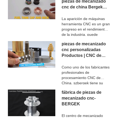
controlada por el programa.
piezas de mecanizado
sistema de control de
Este sistema de control
cnc de china Bergek
programa. El sistema de
puede procesar lógicamente
control puede procesar
CNC
el programa con código de
lógicamente el programa
La aparición de máquinas
control u otras instrucciones
con código de control u otras
herramienta CNC es un gran
de símbolos, a través de la
instrucciones simbólicas y
progreso en el rendimiento
computadora para
decodificarlo, representarlo
de la industria, puede
decodificarlo, de modo que
con números codificados e
resolver mejor los problemas
la máquina herramienta
piezas de mecanizado
ingresarlo en un dispositivo
complejos, de precisión, de
realice la acción prescrita, a
de control numérico a través
cnc personalizadas
lotes pequeños y de
través de la herramienta de
de un portador de
Productos | CNC de
procesamiento de piezas
corte se procesará en
información. Después de
intercambiables, es una
Bergek
blanco en productos
que el dispositivo de control
máquina herramienta
Como uno de los fabricantes
semiacabados o piezas
numérico emita una
automática flexible y de alta
profesionales de
terminadas. .
variedad de señales de
eficiencia. Personal de
procesamiento CNC de
control, controle el
programación en el uso del
China, szbergek tiene su
movimiento de las máquinas
procesamiento de máquinas
propio personal técnico
herramienta, de acuerdo con
fábrica de piezas de
herramienta de control
profesional y equipo de
los requisitos de forma y
NUMÉRICO, el primero en
mecanizado cnc-
gestión, que puede diseñar
tamaño de los dibujos,
llevar a cabo el análisis de
BERGEK
de acuerdo con sus dibujos
procesando
procesos. De acuerdo con el
y muestras personalizados.
automáticamente las piezas.
material de la pieza de
Tenemos una rica
El centro de mecanizado