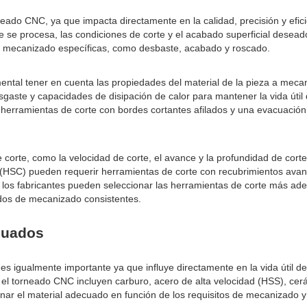
neado CNC, ya que impacta directamente en la calidad, precisión y efici
que se procesa, las condiciones de corte y el acabado superficial desead
de mecanizado específicas, como desbaste, acabado y roscado.
ntal tener en cuenta las propiedades del material de la pieza a mecani
sgaste y capacidades de disipación de calor para mantener la vida útil d
herramientas de corte con bordes cortantes afilados y una evacuación d
 corte, como la velocidad de corte, el avance y la profundidad de cor
ad (HSC) pueden requerir herramientas de corte con recubrimientos ava
, los fabricantes pueden seleccionar las herramientas de corte más a
ados de mecanizado consistentes.
ecuados
es igualmente importante ya que influye directamente en la vida útil de
el torneado CNC incluyen carburo, acero de alta velocidad (HSS), cerá
onar el material adecuado en función de los requisitos de mecanizado y 