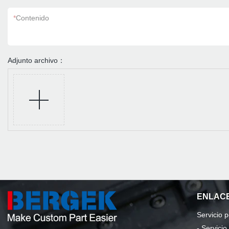
*
Contenido
Adjunto archivo：
ENLACE
Servicio 
-
Servici