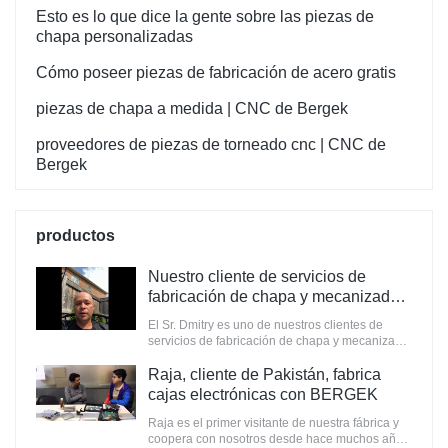
Esto es lo que dice la gente sobre las piezas de
chapa personalizadas
Cómo poseer piezas de fabricación de acero gratis
piezas de chapa a medida | CNC de Bergek
proveedores de piezas de torneado cnc | CNC de
Bergek
productos
Nuestro cliente de servicios de
fabricación de chapa y mecanizado
CNC de Canadá
El Sr. Dmitry es uno de nuestros clientes de
servicios de fabricación de chapa y mecanizado
CNC de Canadá. Cooperamos desde 2018/4
Raja, cliente de Pakistán, fabrica
cajas electrónicas con BERGEK
Raja es el primer visitante de nuestra fábrica y
coopera con nosotros desde hace muchos años.