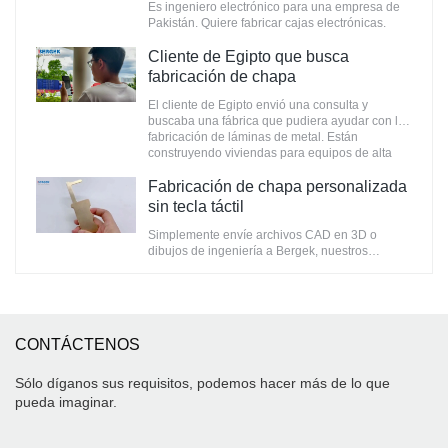
Es ingeniero electrónico para una empresa de
Pakistán. Quiere fabricar cajas electrónicas.
Bergek lo ayuda a construir cajas
personalizadas. cada año se quedará en China
Cliente de Egipto que busca
durante 1-2 meses para terminar algunos
fabricación de chapa
proyectos.
El cliente de Egipto envió una consulta y
buscaba una fábrica que pudiera ayudar con la
fabricación de láminas de metal. Están
construyendo viviendas para equipos de alta
gama, en los que el acabado superficial es muy
importante.
Fabricación de chapa personalizada
sin tecla táctil
Simplemente envíe archivos CAD en 3D o
dibujos de ingeniería a Bergek, nuestros
servicios de fabricación de chapa metálica
brindan una solución rápida y rentable para
cualquier pieza. Brindamos una variedad de
materiales de láminas de metal, que incluyen
aluminio, cobre, acero y acero inoxidable, así
CONTÁCTENOS
como servicios de ensamblaje como instalación
de insertos de PEM, soldadura y servicios de
acabado.
Sólo díganos sus requisitos, podemos hacer más de lo que
pueda imaginar.