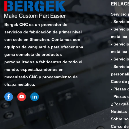
ENLACE
Servicio
-
Servici
Bergek CNC es un proveedor de
-
Servici
servicios de fabricación de primer nivel
metálica
con sede en Shenzhen. Contamos con
-
Servici
equipos de vanguardia para ofrecer una
metálica
gama completa de productos
-
Servicio
personalizados a fabricantes de todo el
-
Servici
mundo, especializándonos en
personal
mecanizado CNC y procesamiento de
Caso de 
chapa metálica.
-
Piezas 
-
Piezas 
¿Por qué
Noticias
Sobre no
Curso de