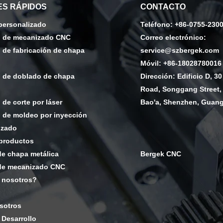
S RÁPIDOS
CONTACTO
 personalizado
Teléfono: +86-0755-230
o de mecanizado CNC
Correo electrónico:
o de fabricación de chapa
service@szbergek.com
Móvil: +86-18028780016
o de doblado de chapa
Dirección: Edificio D, 30
Road, Songgang Street, 
 de corte por láser
Bao'a, Shenzhen, Guan
o de moldeo por inyección
izado
productos
de chapa metálica
Bergek CNC
de mecanizado CNC
 nosotros?
sotros
 Desarrollo