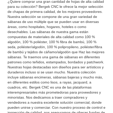
¿Quiere comprar una gran cantidad de hojas de alta calidad
para su colección? Bergek CNC le ofrece la mejor selección
de chapas de primera calidad, de los mejores proveedores.
Nuestra selección se compone de una gran variedad de
sábanas de uso múltiple que se pueden usar en diversas
áreas, como hospitales, hogares, hoteles o como
desechables. Las sábanas de nuestra gama están
compuestas de materiales de alta calidad como 100 %
algodón, 100 % poliéster, 100 % fibra de bambú, 100 %
seda, poliéster/algodón, 100 % polipropileno, poliéster/fibra
de bambú y tejidos de cáñamo/algodón que Haz las mejores
sábanas. Te traemos una gama de sábanas en diferentes
patrones como teñidos, estampados, bordados y patchwork.
Nuestras hojas destacadas son diseños para ser artísticos y
duraderos incluso si se usan mucho. Nuestra colección
incluye sábanas encimeras, sábanas bajeras y mucho más,
en diferentes estilos como lisos, a rayas, jacquard, a
cuadros, etc. Bergek CNC es una de las plataformas
interempresariales más prometedoras para proveedores y
minoristas. Nos dedicamos a traer compradores y
vendedores a nuestra excelente solución comercial, donde
pueden unirse y comerciar. Con nuestro proceso de control e
inspección de calidad, nos aseguramos de ofrecer fundas de