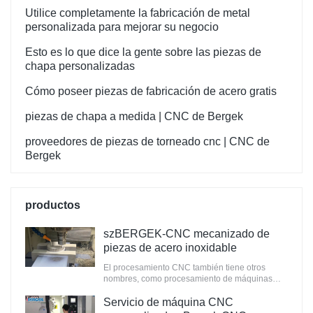
Utilice completamente la fabricación de metal
personalizada para mejorar su negocio
Esto es lo que dice la gente sobre las piezas de
chapa personalizadas
Cómo poseer piezas de fabricación de acero gratis
piezas de chapa a medida | CNC de Bergek
proveedores de piezas de torneado cnc | CNC de
Bergek
productos
szBERGEK-CNC mecanizado de
piezas de acero inoxidable
El procesamiento CNC también tiene otros
nombres, como procesamiento de máquinas
herramienta CNC, gongs de computadora y
llamado centro de procesamiento CNC, el
Servicio de máquina CNC
trabajo principal es compilar procedimientos de